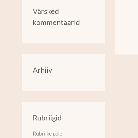
r
Värsked
c
kommentaarid
h
f
o
r
:
Arhiiv
Rubriigid
Rubriike pole