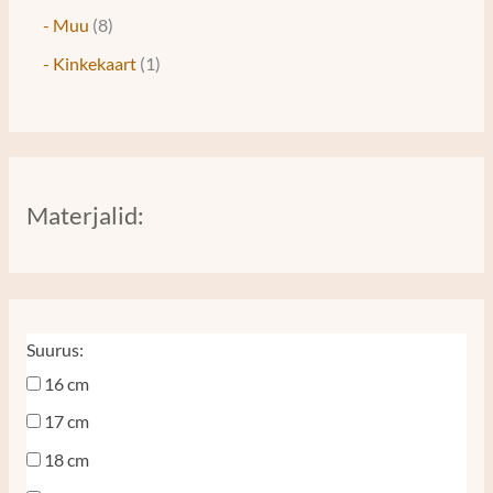
- Muu
8
- Kinkekaart
1
Materjalid:
Suurus:
16 cm
17 cm
18 cm