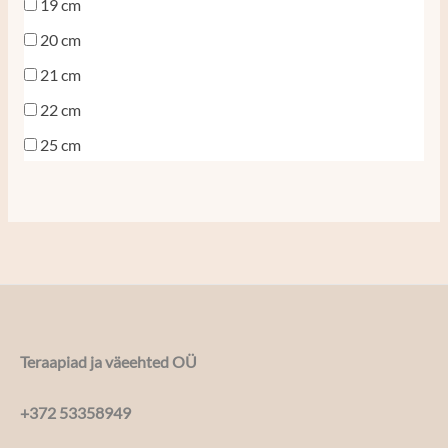
19 cm
20 cm
21 cm
22 cm
25 cm
Teraapiad ja väeehted OÜ
+372 53358949