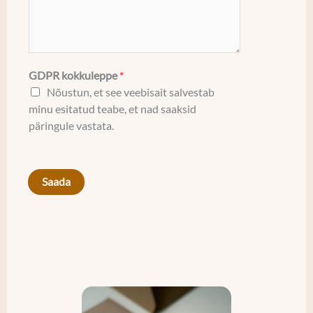
GDPR kokkuleppe
*
Nõustun, et see veebisait salvestab
minu esitatud teabe, et nad saaksid
päringule vastata.
Saada