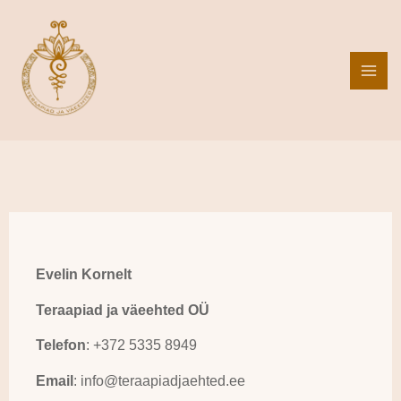
Skip
to
content
Evelin Kornelt
Teraapiad ja väeehted OÜ
Telefon
: +372 5335 8949
Email
: info@teraapiadjaehted.ee