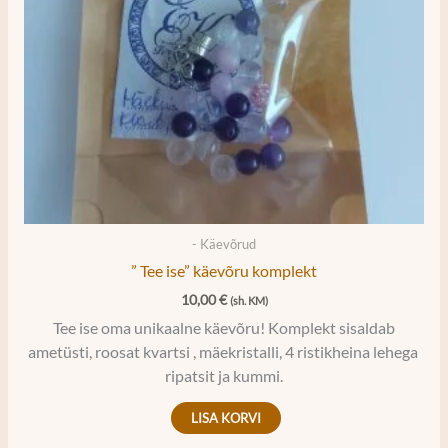
- Käevõrud
” Tee ise” käevõru komplekt
10,00
€
(sh. KM)
Tee ise oma unikaalne käevõru! Komplekt sisaldab
ametüsti, roosat kvartsi , mäekristalli, 4 ristikheina lehega
ripatsit ja kummi.
LISA KORVI