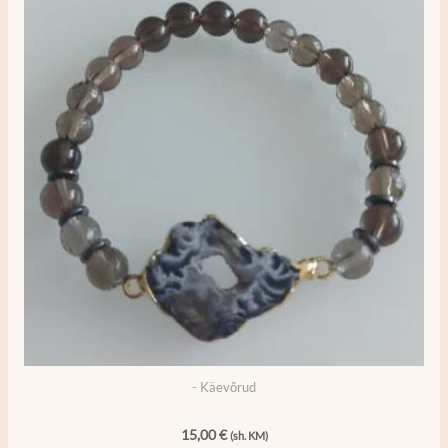
- Käevõrud
15,00
€
(sh. KM)