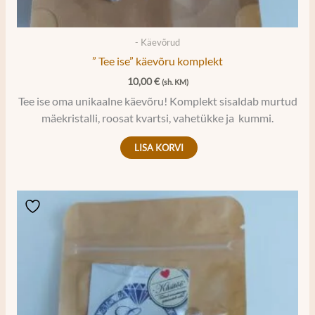
- Käevõrud
” Tee ise” käevõru komplekt
10,00
€
(sh. KM)
Tee ise oma unikaalne käevõru! Komplekt sisaldab murtud
mäekristalli, roosat kvartsi, vahetükke ja kummi.
LISA KORVI