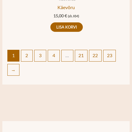
Käevõru
15,00
€
(sh. KM)
LISA KORVI
1
2
3
4
…
21
22
23
→