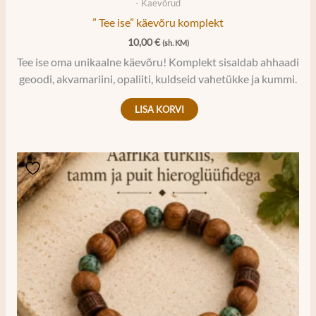
- Käevõrud
” Tee ise” käevõru komplekt
10,00
€
(sh. KM)
Tee ise oma unikaalne käevõru! Komplekt sisaldab ahhaadi
geoodi, akvamariini, opaliiti, kuldseid vahetükke ja kummi.
LISA KORVI