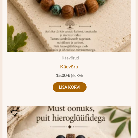
- Käevõrud
Käevõru
15,00
€
(sh. KM)
LISA KORVI