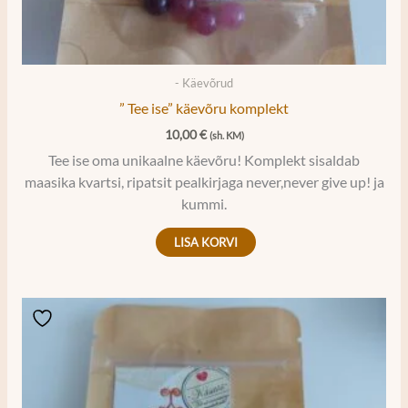
- Käevõrud
” Tee ise” käevõru komplekt
10,00
€
(sh. KM)
Tee ise oma unikaalne käevõru! Komplekt sisaldab
maasika kvartsi, ripatsit pealkirjaga never,never give up! ja
kummi.
LISA KORVI