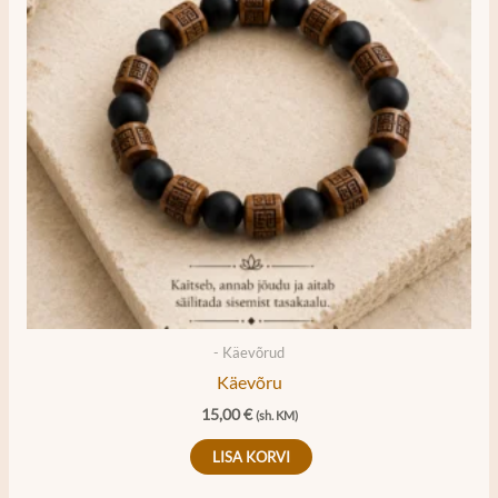
- Käevõrud
Käevõru
15,00
€
(sh. KM)
LISA KORVI