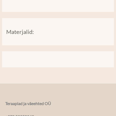
Materjalid:
Teraapiad ja väeehted OÜ