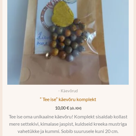
- Käevõrud
” Tee ise” käevõru komplekt
10,00
€
(sh. KM)
Tee ise oma unikaalne käevõru! Komplekt sisaldab kollast
mere settekivi, kimalase jaspist, kuldseid kreeka mustriga
vahetükke ja kummi. Sobib suurusele kuni 20 cm.