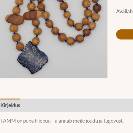
Availabi
Kirjeldus
Lisainfo
Mõõdud
TAMM on püha hiiepuu. Ta annab meile jõudu ja tugevust.