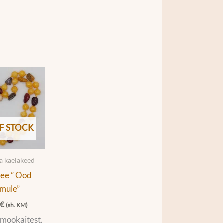
F STOCK
ja kaelakeed
ee ” Ood
mule”
0
€
(sh. KM)
mookaitest.