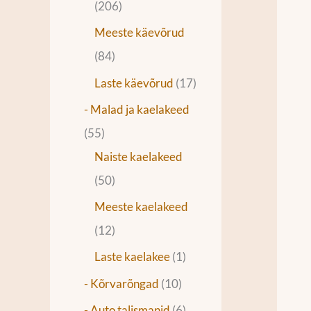
206
Meeste käevõrud
84
Laste käevõrud
17
- Malad ja kaelakeed
55
Naiste kaelakeed
50
Meeste kaelakeed
12
Laste kaelakee
1
- Kõrvarõngad
10
- Auto talismanid
6