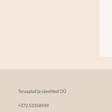
Teraapiad ja väeehted OÜ
+372 53358949