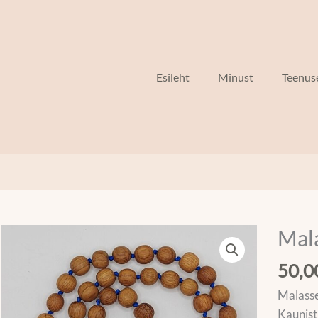
Esileht
Minust
Teenus
Mala
Mala
"
50,
Tugevu
kogus
Malasse
Kaunist