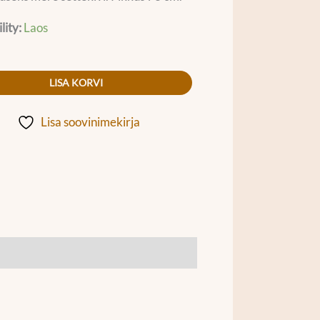
lity:
Laos
LISA KORVI
Lisa soovinimekirja