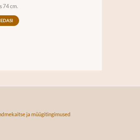
s 74 cm.
 EDASI
dmekaitse ja müügitingimused