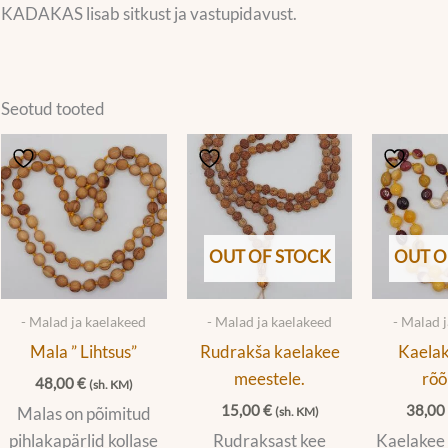
KADAKAS lisab sitkust ja vastupidavust.
Seotud tooted
OUT OF STOCK
OUT O
- Malad ja kaelakeed
- Malad ja kaelakeed
- Malad 
Mala ” Lihtsus”
Rudrakša kaelakee
Kaelak
meestele.
rõõ
48,00
€
(sh. KM)
15,00
€
38,0
Malas on põimitud
(sh. KM)
pihlakapärlid kollase
Rudraksast kee
Kaelakee 