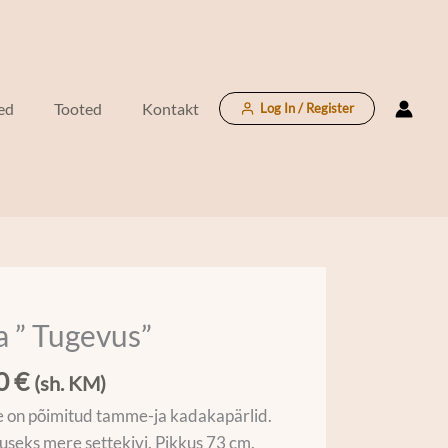
kogus
ed
Tooted
Kontakt
Log In / Register
 ” Tugevus”
00
€
(sh. KM)
s"
 on põimitud tamme-ja kadakapärlid.
useks mere settekivi. Pikkus 73 cm.