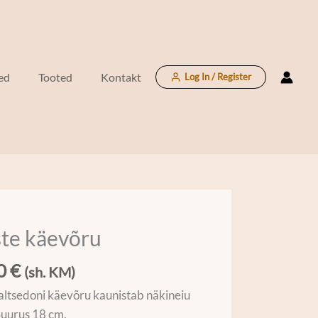
ed
Tooted
Kontakt
Log In / Register
ste käevõru
u
00
€
(sh. KM)
kaltsedoni käevõru kaunistab näkineiu
 Suurus 18 cm.