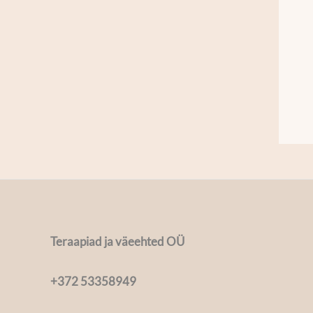
Teraapiad ja väeehted OÜ
+372 53358949