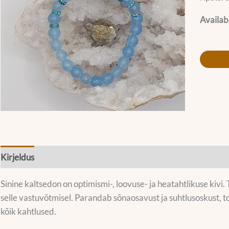
Availabi
Kirjeldus
Lisainfo
Sinine kaltsedon on optimismi-, loovuse- ja heatahtlikuse kivi. 
selle vastuvõtmisel. Parandab sõnaosavust ja suhtlusoskust, to
kõik kahtlused.