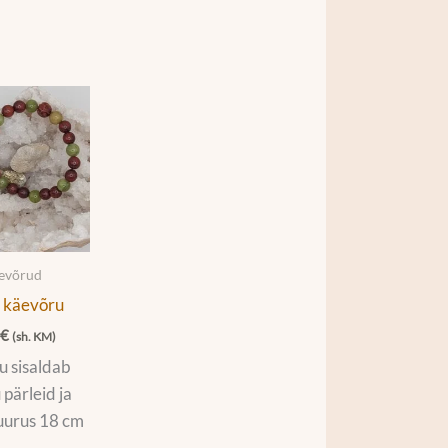
äevõrud
 käevõru
0
€
(sh. KM)
 sisaldab
 pärleid ja
 Suurus 18 cm