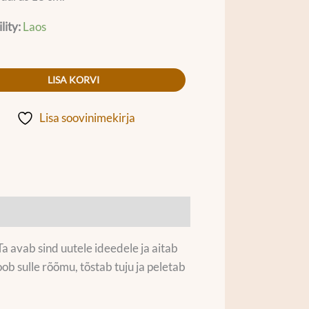
lity:
Laos
LISA KORVI
Lisa soovinimekirja
Ta avab sind uutele ideedele ja aitab
ob sulle rõõmu, tõstab tuju ja peletab