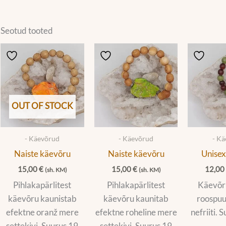
Seotud tooted
OUT OF STOCK
- Käevõrud
- Käevõrud
- K
Naiste käevõru
Naiste käevõru
Unisex
15,00
€
15,00
€
12,0
(sh. KM)
(sh. KM)
Pihlakapärlitest
Pihlakapärlitest
Käevõru
käevõru kaunistab
käevõru kaunitab
roospuu
efektne oranž mere
efektne roheline mere
nefriiti.
settekivi. Suurus 19
settekivi. Suurus 19