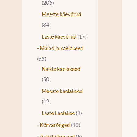
206
Meeste käevõrud
84
Laste käevõrud
17
- Malad ja kaelakeed
55
Naiste kaelakeed
50
Meeste kaelakeed
12
Laste kaelakee
1
- Kõrvarõngad
10
- Auto talismanid
6