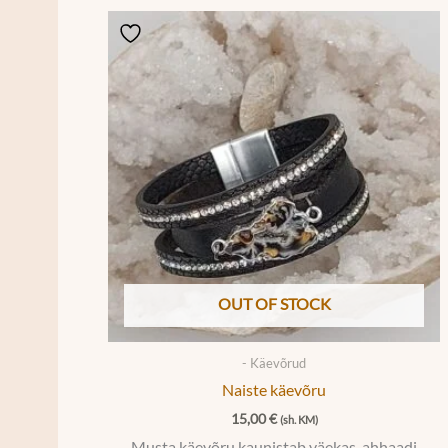
OUT OF STOCK
- Käevõrud
Naiste käevõru
15,00
€
(sh. KM)
Musta käevõru kaunistab väekas ahhaadi