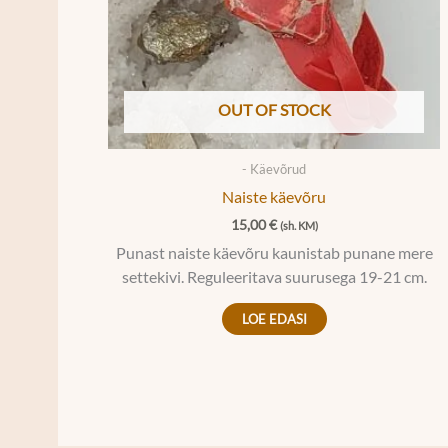
OUT OF STOCK
- Käevõrud
Naiste käevõru
15,00
€
(sh. KM)
Punast naiste käevõru kaunistab punane mere
settekivi. Reguleeritava suurusega 19-21 cm.
LOE EDASI