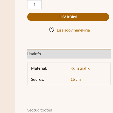
LISA KORVI
Lisa soovinimekirja
Lisainfo
Materjal:
Kunstnahk
Suurus:
16 cm
Seotud tooted