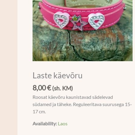
Laste käevõru
8,00
€
(sh. KM)
Roosat käevõru kaunistavad sädelevad
südamed ja täheke. Reguleeritava suurusega 15-
17 cm.
Availability:
Laos