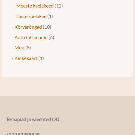
Meeste kaelakeed
12
Laste kaelakee
1
- Kõrvarõngad
10
- Auto talismanid
6
- Muu
8
- Kinkekaart
1
Teraapiad ja väeehted OÜ
+372 53358949