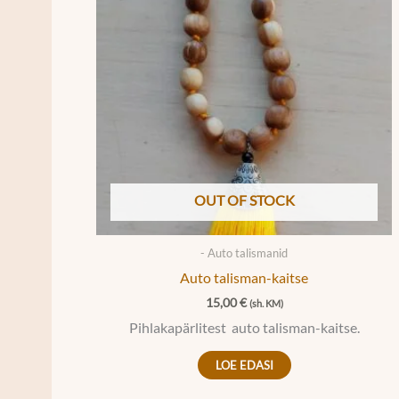
OUT OF STOCK
- Auto talismanid
Auto talisman-kaitse
15,00
€
(sh. KM)
Pihlakapärlitest auto talisman-kaitse.
LOE EDASI