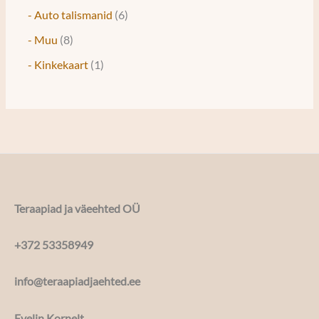
- Auto talismanid
6
- Muu
8
- Kinkekaart
1
Teraapiad ja väeehted OÜ
+372 53358949
info@teraapiadjaehted.ee
Evelin Kornelt