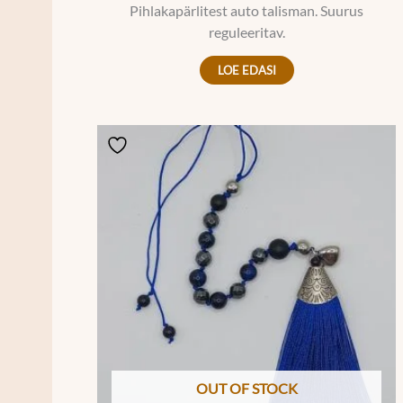
Pihlakapärlitest auto talisman. Suurus
reguleeritav.
LOE EDASI
OUT OF STOCK