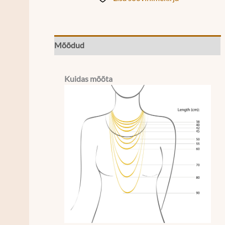
Mõõdud
Kuidas mõõta