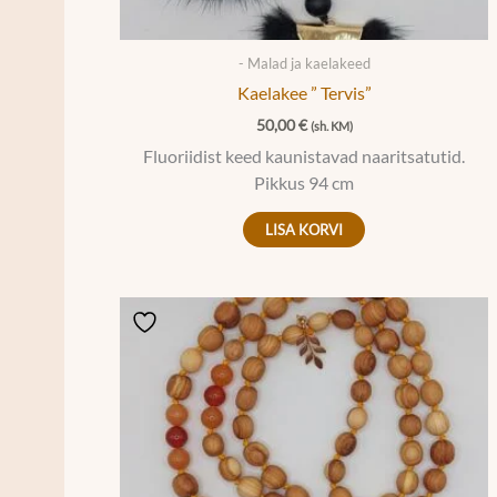
- Malad ja kaelakeed
Kaelakee ” Tervis”
50,00
€
(sh. KM)
Fluoriidist keed kaunistavad naaritsatutid.
Pikkus 94 cm
LISA KORVI