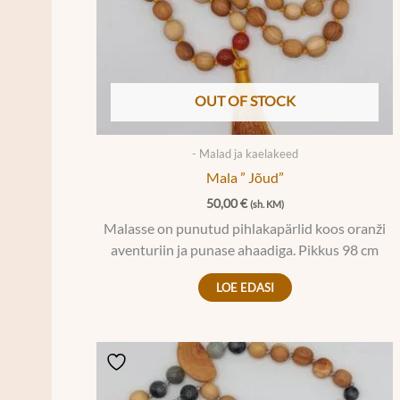
OUT OF STOCK
- Malad ja kaelakeed
Mala ” Jõud”
50,00
€
(sh. KM)
Malasse on punutud pihlakapärlid koos oranži
aventuriin ja punase ahaadiga. Pikkus 98 cm
LOE EDASI