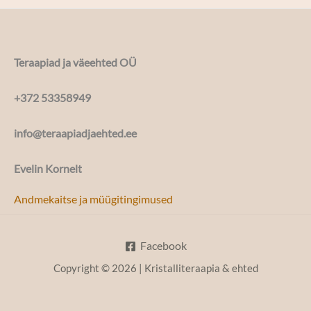
Teraapiad ja väeehted OÜ
+372 53358949
info@teraapiadjaehted.ee
Evelin Kornelt
Andmekaitse ja müügitingimused
Facebook
Copyright © 2026 | Kristalliteraapia & ehted