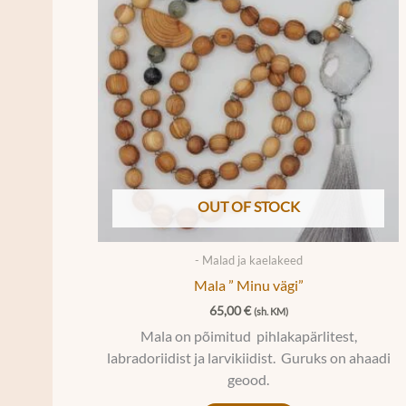
OUT OF STOCK
- Malad ja kaelakeed
Mala ” Minu vägi”
65,00
€
(sh. KM)
Mala on põimitud pihlakapärlitest,
labradoriidist ja larvikiidist. Guruks on ahaadi
geood.