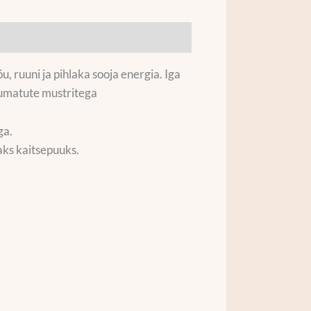
, ruuni ja pihlaka sooja energia. Iga
rdumatute mustritega
ga.
aks kaitsepuuks.