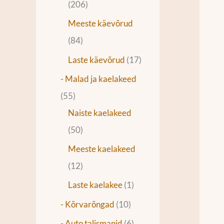
206
Meeste käevõrud
84
Laste käevõrud
17
- Malad ja kaelakeed
55
Naiste kaelakeed
50
Meeste kaelakeed
12
Laste kaelakee
1
- Kõrvarõngad
10
- Auto talismanid
6