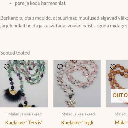
pere ja kodu harmooniat.
Berkano tuletab meelde, et suurimad muutused algavad väike
järjekindlalt hoida ja kasvatada, võivad neist sirguda midagi 
Seotud tooted
OUT O
- Malad ja kaelakeed
- Malad ja kaelakeed
- Malad 
Kaelakee ” Tervis”
Kaelakee ” Ingli
Mala ”