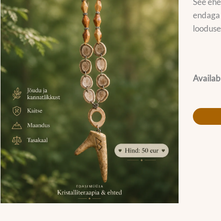
See ehe
endaga 
looduse
Availabi