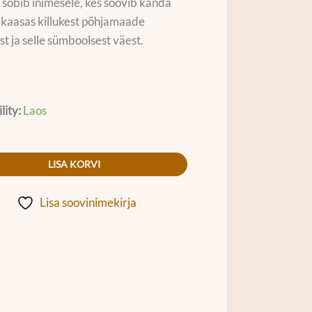
 sobib inimesele, kes soovib kanda
kaasas killukest põhjamaade
st ja selle sümboolsest väest.
lity:
Laos
LISA KORVI
Lisa soovinimekirja