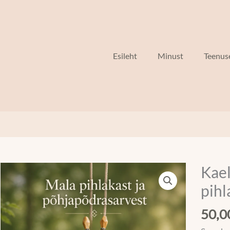
Esileht
Minust
Teenus
Kael
Kaelae
põdrasa
pihl
ja
pihlaka
50,
kogus