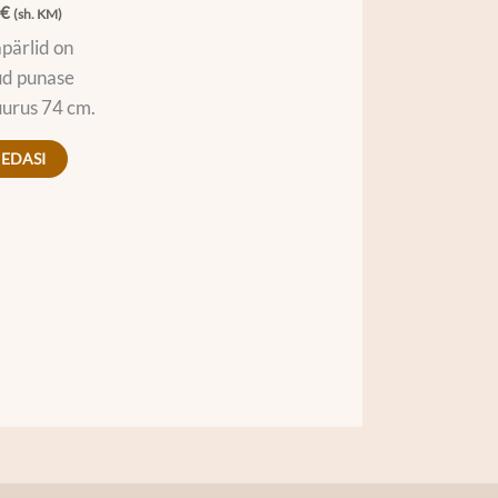
0
€
(sh. KM)
pärlid on
ud punase
Suurus 74 cm.
 EDASI