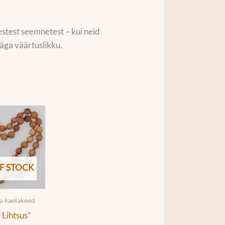
stest seemnetest – kui neid
väga väärtuslikku.
F STOCK
ja kaelakeed
 Lihtsus”