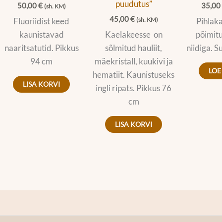
puudutus”
50,00
€
35,0
(sh. KM)
45,00
€
Fluoriidist keed
Pihlaka
(sh. KM)
kaunistavad
Kaelakeesse on
põimit
naaritsatutid. Pikkus
sõlmitud hauliit,
niidiga. 
94 cm
mäekristall, kuukivi ja
LOE
hematiit. Kaunistuseks
LISA KORVI
ingli ripats. Pikkus 76
cm
LISA KORVI