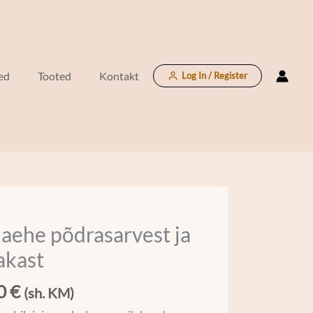
pihlakast
kogus
ed
Tooted
Kontakt
Log In / Register
aehe põdrasarvest ja
he
rvest
akast
st
00
€
(sh. KM)