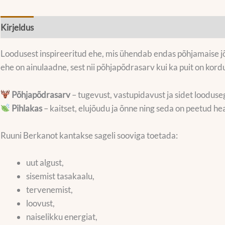
Kirjeldus
Mõõdud
Loodusest inspireeritud ehe, mis ühendab endas põhjamaise jõu
ehe on ainulaadne, sest nii põhjapõdrasarv kui ka puit on ko
Põhjapõdrasarv
– tugevust, vastupidavust ja sidet looduse
Pihlakas
– kaitset, elujõudu ja õnne ning seda on peetud he
Ruuni Berkanot kantakse sageli sooviga toetada:
uut algust,
sisemist tasakaalu,
tervenemist,
loovust,
naiselikku energiat,