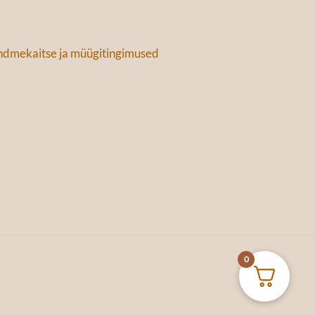
dmekaitse ja müügitingimused
0