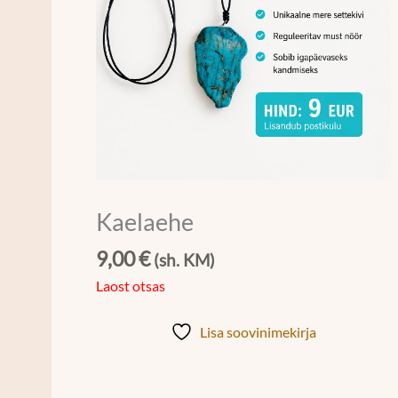
Kaelaehe
9,00
€
(sh. KM)
Laost otsas
Lisa soovinimekirja