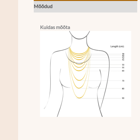
Mõõdud
Kuidas mõõta