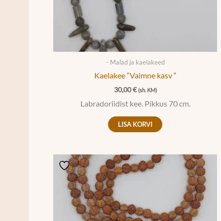
- Malad ja kaelakeed
Kaelakee “Vaimne kasv “
30,00
€
(sh. KM)
Labradoriidist kee. Pikkus 70 cm.
LISA KORVI