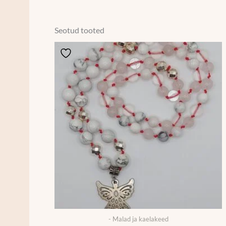
Seotud tooted
- Malad ja kaelakeed