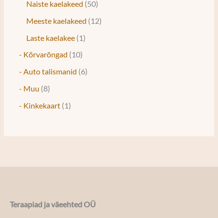
Naiste kaelakeed
50
Meeste kaelakeed
12
Laste kaelakee
1
- Kõrvarõngad
10
- Auto talismanid
6
- Muu
8
- Kinkekaart
1
Teraapiad ja väeehted OÜ