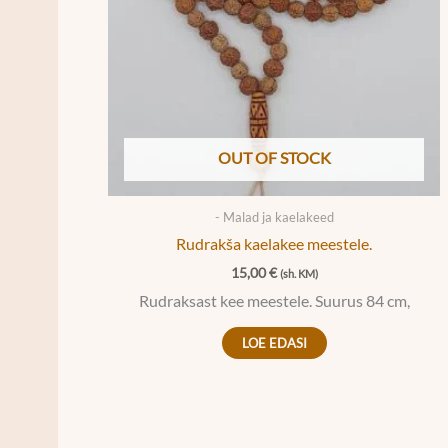
OUT OF STOCK
- Malad ja kaelakeed
Rudrakša kaelakee meestele.
15,00
€
(sh. KM)
Rudraksast kee meestele. Suurus 84 cm,
LOE EDASI