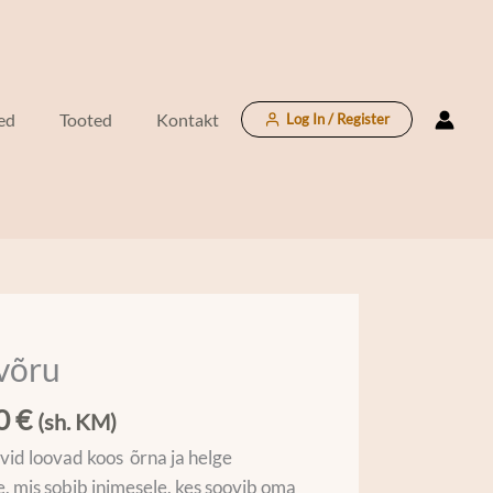
ed
Tooted
Kontakt
Log In / Register
võru
u
00
€
(sh. KM)
vid loovad koos õrna ja helge
e, mis sobib inimesele, kes soovib oma