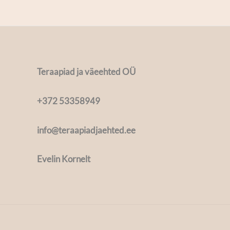
Teraapiad ja väeehted OÜ
+372 53358949
info@teraapiadjaehted.ee
Evelin Kornelt