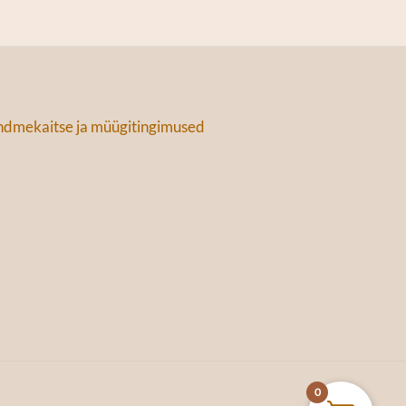
dmekaitse ja müügitingimused
0