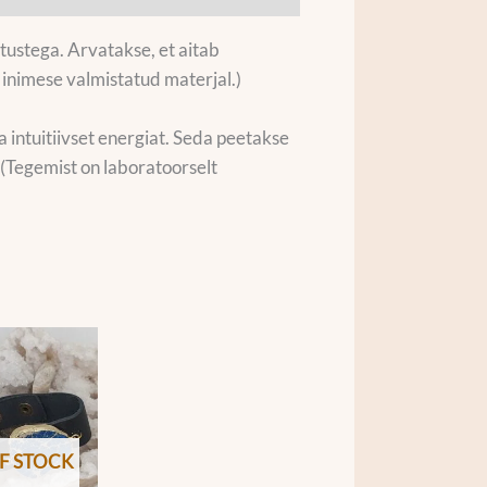
tustega. Arvatakse, et aitab
 inimese valmistatud materjal.)
 intuitiivset energiat. Seda peetakse
 (Tegemist on laboratoorselt
F STOCK