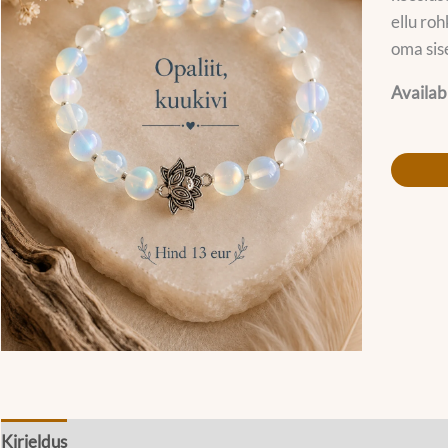
ellu roh
oma sis
Availabi
Kirjeldus
Lisainfo