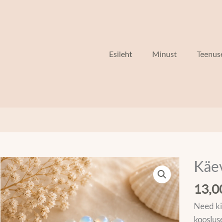
Esileht
Minust
Teenus
Käe
Käevõr
kogus
13,
Need ki
kooslus