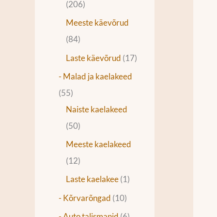
206
Meeste käevõrud
84
Laste käevõrud
17
- Malad ja kaelakeed
55
Naiste kaelakeed
50
Meeste kaelakeed
12
Laste kaelakee
1
- Kõrvarõngad
10
- Auto talismanid
6