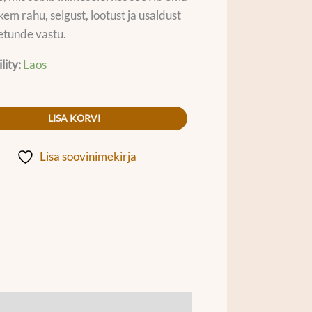
kem rahu, selgust, lootust ja usaldust
etunde vastu.
lity:
Laos
LISA KORVI
Lisa soovinimekirja