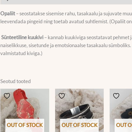
Opaliit
– seostatakse sisemise rahu, tasakaalu ja sujuvate muu
leevendada pingeid ning toetab avatud suhtlemist. (Opaliit on
Sünteetiline kuukivi
– kannab kuukiviga seostatavat pehmet ja
naiselikkuse, sisetunde ja emotsionaalse tasakaalu sümboliks.
valmistatud kiviga.)
Seotud tooted
OUT OF STOCK
OUT OF STOCK
OUT O