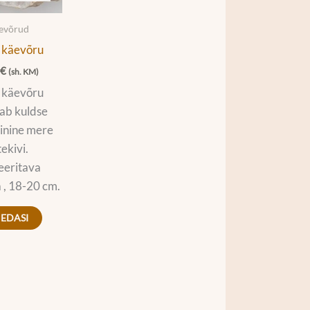
äevõrud
 käevõru
0
€
(sh. KM)
 käevõru
ab kuldse
inine mere
tekivi.
eeritava
 , 18-20 cm.
 EDASI