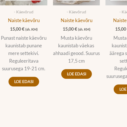
- Käevõrud
- Käevõrud
- K
Naiste käevõru
Naiste käevõru
Naiste
15,00
€
15,00
€
15,0
(sh. KM)
(sh. KM)
Punast naiste käevõru
Musta käevõru
Musta
kaunistab punane
kaunistab väekas
kaunist
mere settekivi.
ahhaadi geood. Suurus
äärega s
Reguleeritava
17,5 cm
set
suurusega 19-21 cm.
Regul
LOE EDASI
suurusega
LOE EDASI
LOE