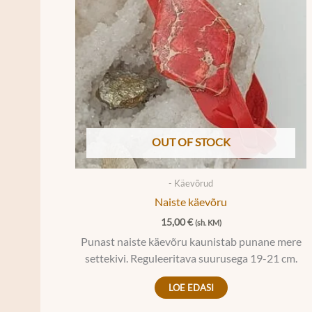
OUT OF STOCK
- Käevõrud
Naiste käevõru
15,00
€
(sh. KM)
Punast naiste käevõru kaunistab punane mere
settekivi. Reguleeritava suurusega 19-21 cm.
LOE EDASI