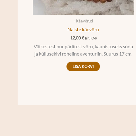
- Käevõrud
Naiste käevõru
12,00
€
(sh. KM)
Väikestest puupärlitest võru, kaunistuseks süda
ja küllusekivi roheline aventuriin. Suurus 17 cm.
LISA KORVI