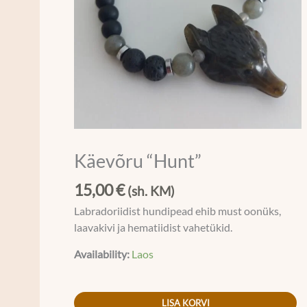
Käevõru “Hunt”
15,00
€
(sh. KM)
Labradoriidist hundipead ehib must oonüks,
laavakivi ja hematiidist vahetükid.
Availability:
Laos
LISA KORVI