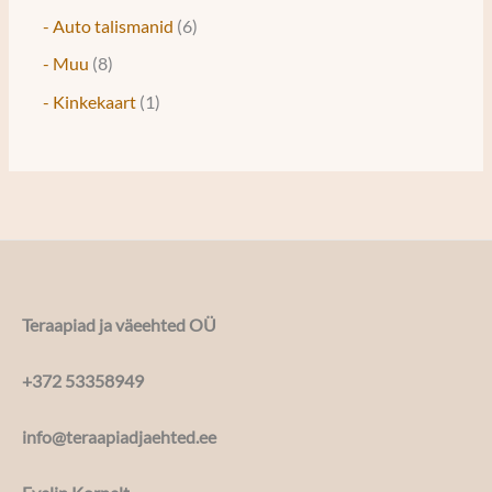
- Auto talismanid
6
- Muu
8
- Kinkekaart
1
Teraapiad ja väeehted OÜ
+372 53358949
info@teraapiadjaehted.ee