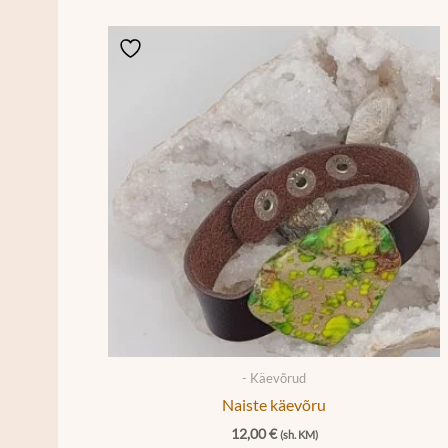
- Käevõrud
Naiste käevõru
12,00
€
(sh. KM)