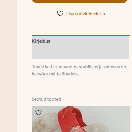
Lisa soovinimekirja
Kirjeldus
Lisainfo
Tugev kaitse, maandus, stabiilsus ja vaimsus on
käevõru märksõnadeks.
Seotud tooted