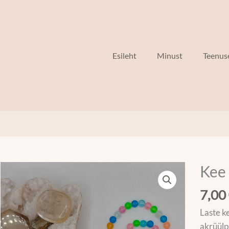
Esileht
Minust
Teenus
Kee 
Kee
"
7,00
Märka
mind!"
Laste k
kogus
akrüülp