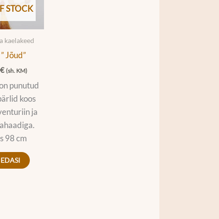
F STOCK
ja kaelakeed
” Jõud”
0
€
(sh. KM)
on punutud
ärlid koos
venturiin ja
ahaadiga.
s 98 cm
 EDASI