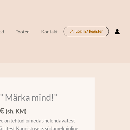
mind!"
kogus
ed
Tooted
Kontakt
Log In / Register
” Märka mind!”
€
(sh. KM)
ee on tehtud pimedas helendavatest
ärlitest.Kaunistuseks südamekujuline