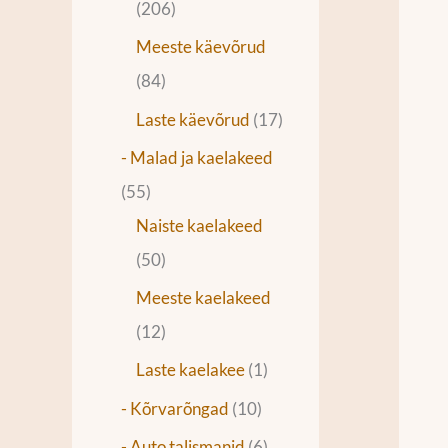
206
Meeste käevõrud
84
Laste käevõrud
17
- Malad ja kaelakeed
55
Naiste kaelakeed
50
Meeste kaelakeed
12
Laste kaelakee
1
- Kõrvarõngad
10
- Auto talismanid
6