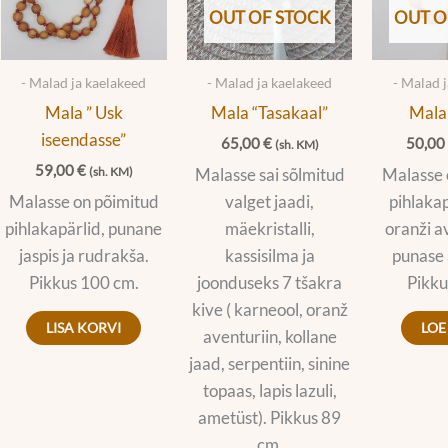
OUT OF STOCK
OUT O
- Malad ja kaelakeed
- Malad ja kaelakeed
- Malad 
Mala ” Usk
Mala “Tasakaal”
Mala 
iseendasse”
65,00
€
50,0
(sh. KM)
59,00
€
Malasse sai sõlmitud
Malasse 
(sh. KM)
Malasse on põimitud
valget jaadi,
pihlakap
pihlakapärlid, punane
mäekristalli,
oranži a
jaspis ja rudrakša.
kassisilma ja
punase 
Pikkus 100 cm.
joonduseks 7 tšakra
Pikku
kive ( karneool, oranž
LISA KORVI
LOE
aventuriin, kollane
jaad, serpentiin, sinine
topaas, lapis lazuli,
ametüst). Pikkus 89
cm.