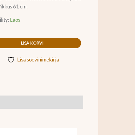
 Pikkus 61 cm.
lity:
Laos
LISA KORVI
Lisa soovinimekirja