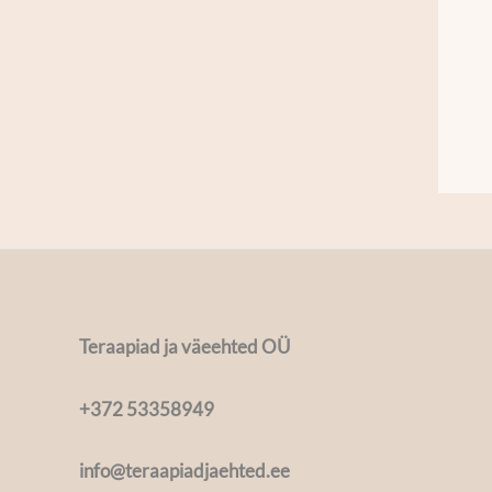
Teraapiad ja väeehted OÜ
+372 53358949
info@teraapiadjaehted.ee