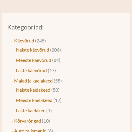
Kategooriad:
- Käevõrud
245
Naiste käevõrud
206
Meeste käevõrud
84
Laste käevõrud
17
- Malad ja kaelakeed
55
Naiste kaelakeed
50
Meeste kaelakeed
12
Laste kaelakee
1
- Kõrvarõngad
10
- Auto talismanid
6