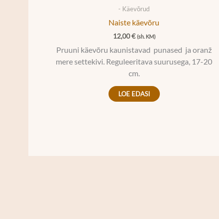
- Käevõrud
Naiste käevõru
12,00
€
(sh. KM)
Pruuni käevõru kaunistavad punased ja oranž
mere settekivi. Reguleeritava suurusega, 17-20
cm.
LOE EDASI