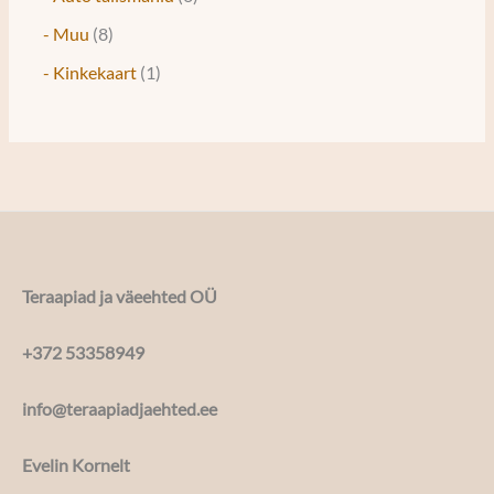
- Muu
8
- Kinkekaart
1
Teraapiad ja väeehted OÜ
+372 53358949
info@teraapiadjaehted.ee
Evelin Kornelt