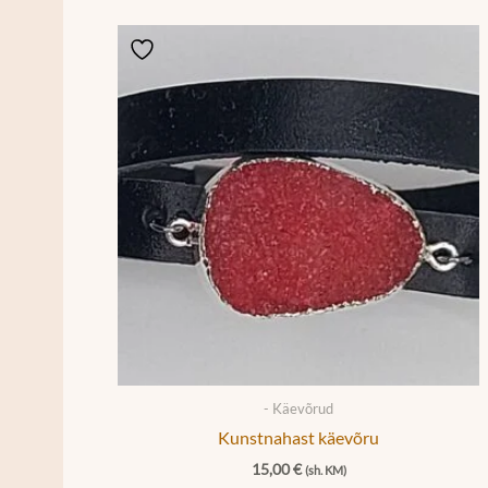
- Käevõrud
Kunstnahast käevõru
15,00
€
(sh. KM)