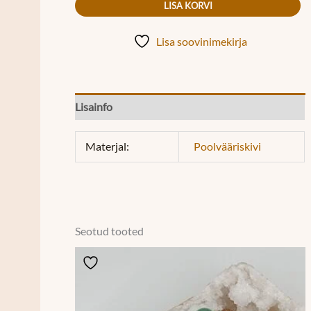
LISA KORVI
Lisa soovinimekirja
Lisainfo
Materjal:
Poolvääriskivi
Seotud tooted