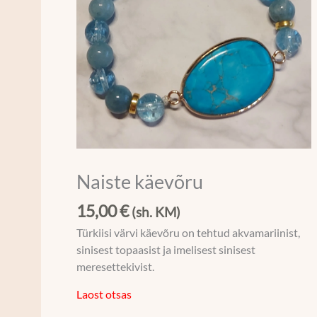
Naiste käevõru
15,00
€
(sh. KM)
Türkiisi värvi käevõru on tehtud akvamariinist,
sinisest topaasist ja imelisest sinisest
meresettekivist.
Laost otsas