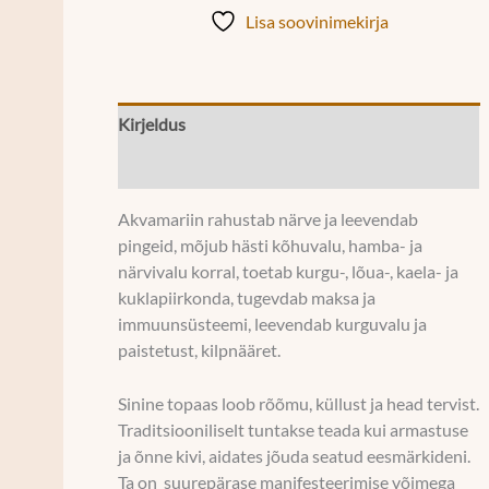
Lisa soovinimekirja
Kirjeldus
Lisainfo
Akvamariin rahustab närve ja leevendab
pingeid, mõjub hästi kõhuvalu, hamba- ja
närvivalu korral, toetab kurgu-, lõua-, kaela- ja
kuklapiirkonda, tugevdab maksa ja
immuunsüsteemi, leevendab kurguvalu ja
paistetust, kilpnääret.
Sinine topaas loob rõõmu, küllust ja head tervist.
Traditsiooniliselt tuntakse teada kui armastuse
ja õnne kivi, aidates jõuda seatud eesmärkideni.
Ta on suurepärase manifesteerimise võimega