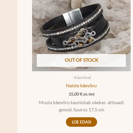
OUT OF STOCK
- Käevõrud
Naiste käevõru
15,00
€
(sh. KM)
Musta käevõru kaunistab väekas ahhaadi
geood. Suurus 17,5 cm
LOE EDASI