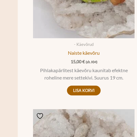
- Käevõrud
Naiste käevõru
15,00
€
(sh. KM)
Pihlakapärlitest käevõru kaunitab efektne
roheline mere settekivi. Suurus 19 cm.
LISA KORVI