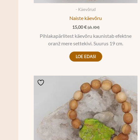
- Käevõrud
Naiste käevõru
15,00
€
(sh. KM)
Pihlakapärlitest käevõru kaunistab efektne
oranž mere settekivi. Suurus 19 cm.
LOE EDASI