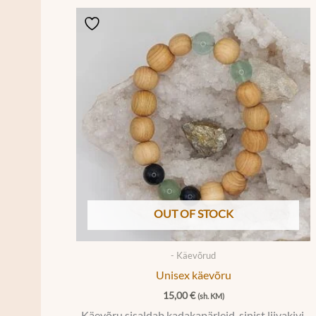
OUT OF STOCK
- Käevõrud
Unisex käevõru
15,00
€
(sh. KM)
Käevõru sisaldab kadakapärleid, sinist liivakivi,