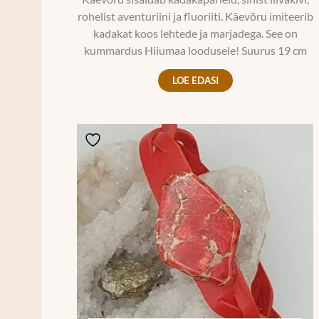
rohelist aventuriini ja fluoriiti. Käevõru imiteerib
kadakat koos lehtede ja marjadega. See on
kummardus Hiiumaa loodusele! Suurus 19 cm
LOE EDASI