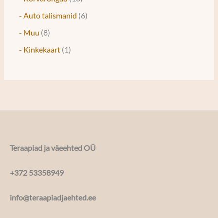
- Auto talismanid
6
- Muu
8
- Kinkekaart
1
Teraapiad ja väeehted OÜ
+372 53358949
info@teraapiadjaehted.ee