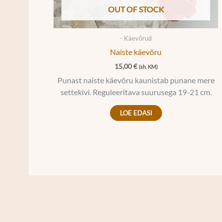
OUT OF STOCK
- Käevõrud
Naiste käevõru
15,00
€
(sh. KM)
Punast naiste käevõru kaunistab punane mere
settekivi. Reguleeritava suurusega 19-21 cm.
LOE EDASI