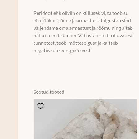
Peridoot ehk oliviin on küllusekivi, ta toob su
ellu jõukust, õnne ja armastust. Julgustab sind
väljendama oma armastust ja rõõmu ning aitab
näha ilu enda ümber. Vabastab sind rõhuvatest
tunnetest, toob mõtteselgust ja kaitseb
negatiivsete energiate eest.
Seotud tooted