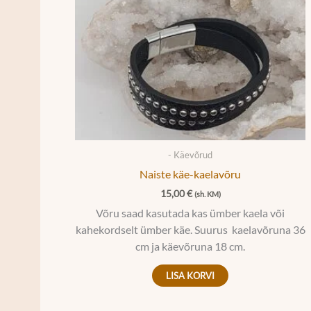
- Käevõrud
Naiste käe-kaelavõru
15,00
€
(sh. KM)
Võru saad kasutada kas ümber kaela või
kahekordselt ümber käe. Suurus kaelavõruna 36
cm ja käevõruna 18 cm.
LISA KORVI