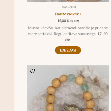
- Käevõrud
Naiste käevõru
15,00
€
(sh. KM)
Musta käevõru kaunistavad oranžid ja punane
mere settekivi. Reguleeritava suurusega, 17-20
cm.
LOE EDASI