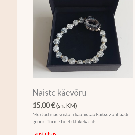
Naiste käevõru
15,00
€
(sh. KM)
Murtud mäekristalli kaunistab kaitsev ahhaadi
geood. Toode tuleb kinkekarbis.
Laost otsas