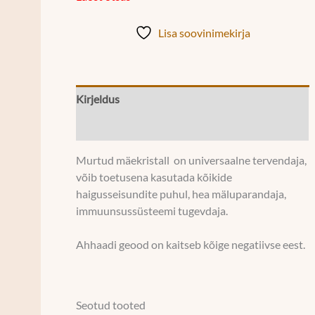
Lisa soovinimekirja
Kirjeldus
Lisainfo
Murtud mäekristall on universaalne tervendaja,
võib toetusena kasutada kõikide
haigusseisundite puhul, hea mäluparandaja,
immuunsussüsteemi tugevdaja.
Ahhaadi geood on kaitseb kõige negatiivse eest.
Seotud tooted