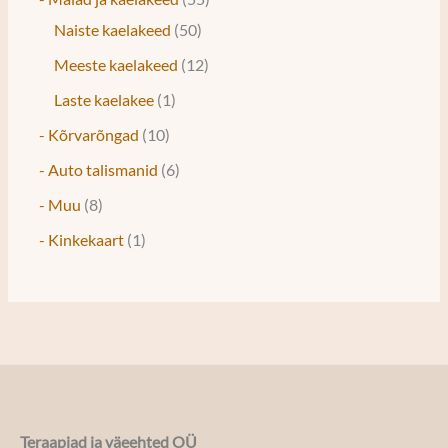
Naiste kaelakeed
50
Meeste kaelakeed
12
Laste kaelakee
1
- Kõrvarõngad
10
- Auto talismanid
6
- Muu
8
- Kinkekaart
1
Teraapiad ja väeehted OÜ