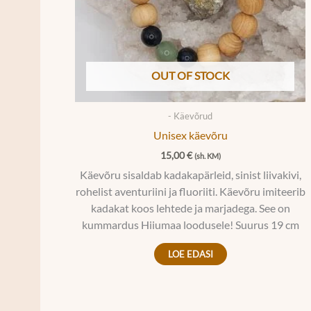
OUT OF STOCK
- Käevõrud
Unisex käevõru
15,00
€
(sh. KM)
Käevõru sisaldab kadakapärleid, sinist liivakivi,
rohelist aventuriini ja fluoriiti. Käevõru imiteerib
kadakat koos lehtede ja marjadega. See on
kummardus Hiiumaa loodusele! Suurus 19 cm
LOE EDASI