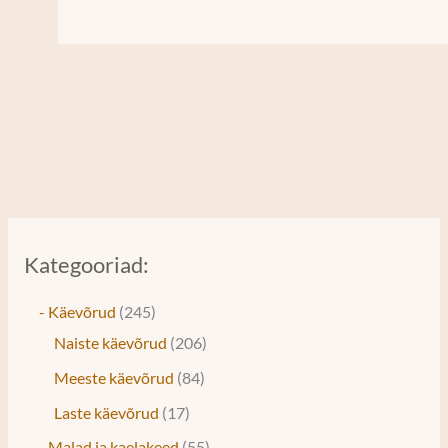
Kategooriad:
- Käevõrud
245
Naiste käevõrud
206
Meeste käevõrud
84
Laste käevõrud
17
- Malad ja kaelakeed
55