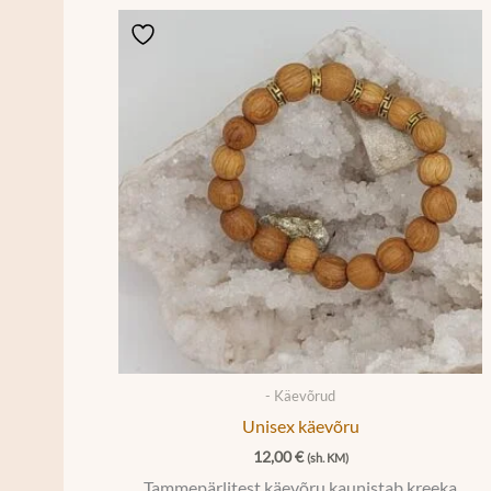
- Käevõrud
Unisex käevõru
12,00
€
(sh. KM)
Tammepärlitest käevõru kaunistab kreeka