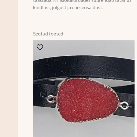
kindlust, julgust ja eneseusaldust.
Seotud tooted