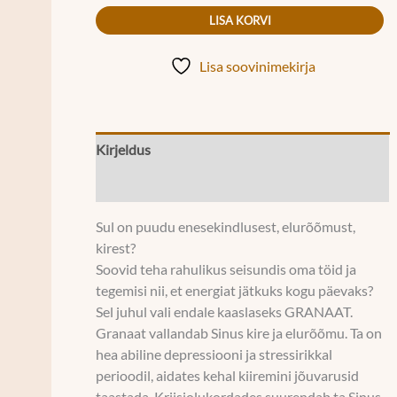
LISA KORVI
Lisa soovinimekirja
Kirjeldus
Lisainfo
Sul on puudu enesekindlusest, elurõõmust,
kirest?
Soovid teha rahulikus seisundis oma töid ja
tegemisi nii, et energiat jätkuks kogu päevaks?
Sel juhul vali endale kaaslaseks GRANAAT.
Granaat vallandab Sinus kire ja elurõõmu. Ta on
hea abiline depressiooni ja stressirikkal
perioodil, aidates kehal kiiremini jõuvarusid
taastada. Kriisiolukordades suurendab ta Sinus