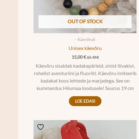
OUT OF STOCK
- Käevõrud
Unisex käevõru
15,00
€
(sh. KM)
Käevõru sisaldab kadakapärleid, sinist liivakivi,
rohelist aventuriini ja fluoriiti. Käevõru imiteerib
kadakat koos lehtede ja marjadega. See on
kummardus Hiiumaa loodusele! Suurus 19 cm
LOE EDASI