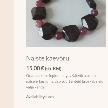
Naiste käevõru
15,00
€
(sh. KM)
Granaat koos lepidoliidiga . Käevõru sobib
naisele, kes jumaldab suuri ehteid ja oskab neid
välja kanda.
Availability:
Laos