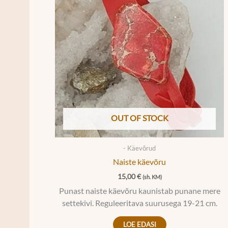
OUT OF STOCK
- Käevõrud
Naiste käevõru
15,00
€
(sh. KM)
Punast naiste käevõru kaunistab punane mere
settekivi. Reguleeritava suurusega 19-21 cm.
LOE EDASI