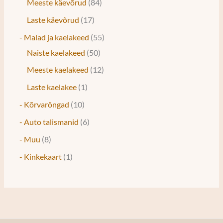
Meeste käevõrud
84
Laste käevõrud
17
- Malad ja kaelakeed
55
Naiste kaelakeed
50
Meeste kaelakeed
12
Laste kaelakee
1
- Kõrvarõngad
10
- Auto talismanid
6
- Muu
8
- Kinkekaart
1