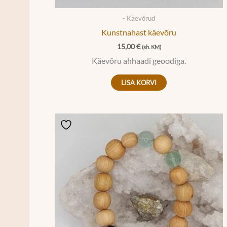
- Käevõrud
Kunstnahast käevõru
15,00
€
(sh. KM)
Käevõru ahhaadi geoodiga.
LISA KORVI