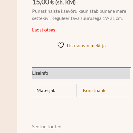
15,00
€
(sh. KM)
Punast naiste käevõru kaunistab punane mere
settekivi. Reguleeritava suurusega 19-21 cm.
Laost otsas
Lisa soovinimekirja
Lisainfo
Materjal:
Kunstnahk
Seotud tooted