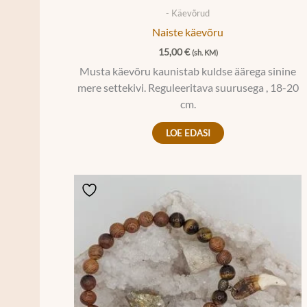
- Käevõrud
Naiste käevõru
15,00
€
(sh. KM)
Musta käevõru kaunistab kuldse äärega sinine
mere settekivi. Reguleeritava suurusega , 18-20
cm.
LOE EDASI