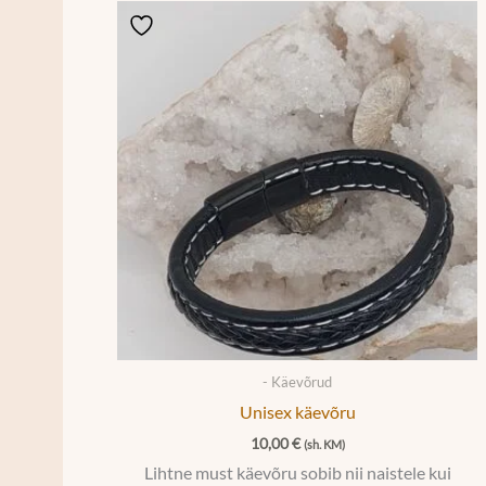
- Käevõrud
Unisex käevõru
10,00
€
(sh. KM)
Lihtne must käevõru sobib nii naistele kui