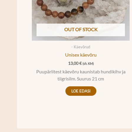
OUT OF STOCK
- Käevõrud
Unisex käevõru
13,00
€
(sh. KM)
Puupärlitest käevõru kaunistab hundikihv ja
tiigrisilm. Suurus 21 cm
LOE EDASI