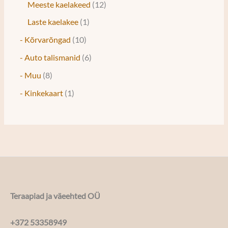
Meeste kaelakeed
12
Laste kaelakee
1
- Kõrvarõngad
10
- Auto talismanid
6
- Muu
8
- Kinkekaart
1
Teraapiad ja väeehted OÜ
+372 53358949