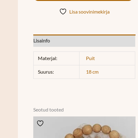
Lisa soovinimekirja
Lisainfo
Materjal:
Puit
Suurus:
18 cm
Seotud tooted