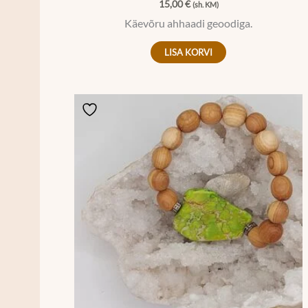
15,00
€
(sh. KM)
Käevõru ahhaadi geoodiga.
LISA KORVI