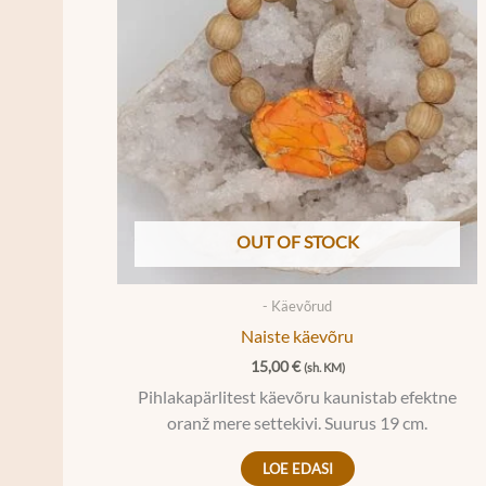
OUT OF STOCK
- Käevõrud
Naiste käevõru
15,00
€
(sh. KM)
Pihlakapärlitest käevõru kaunistab efektne
oranž mere settekivi. Suurus 19 cm.
LOE EDASI