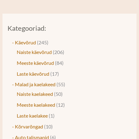
Kategooriad:
- Käevõrud
245
Naiste käevõrud
206
Meeste käevõrud
84
Laste käevõrud
17
- Malad ja kaelakeed
55
Naiste kaelakeed
50
Meeste kaelakeed
12
Laste kaelakee
1
- Kõrvarõngad
10
- Auto talismanid
6