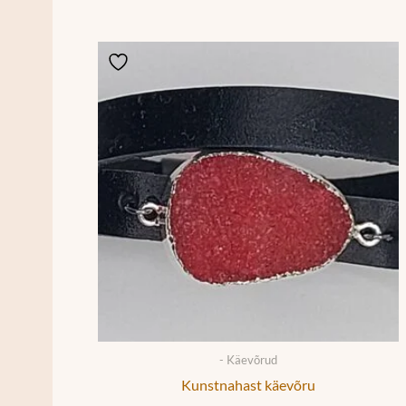
- Käevõrud
Kunstnahast käevõru