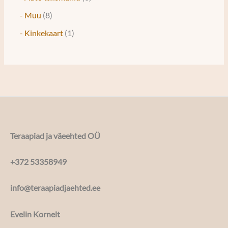
- Muu
8
- Kinkekaart
1
Teraapiad ja väeehted OÜ
+372 53358949
info@teraapiadjaehted.ee
Evelin Kornelt