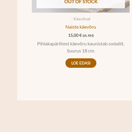
OUT OF STOCK
- Käevõrud
Naiste käevõru
15,00
€
(sh. KM)
Pihlakapärlitest käevõru kaunistab sodaliit.
Suurus 18 cm.
LOE EDASI