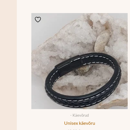
- Käevõrud
Unisex käevõru