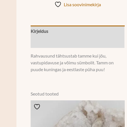
Lisa soovinimekirja
Kirjeldus
Lisainfo
Rahvausund tähtsustab tamme kui jõu,
vastupidavuse ja võimu sümbolit. Tamm on
puude kuningas ja eestlaste püha puu!
Seotud tooted