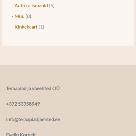
- Auto talismanid
6
- Muu
8
- Kinkekaart
1
Teraapiad ja väeehted OÜ
+372 53358949
info@teraapiadjaehted.ee
Evelin Kornelt