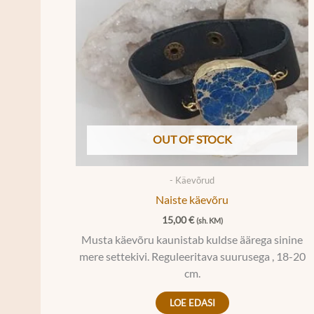
OUT OF STOCK
- Käevõrud
Naiste käevõru
15,00
€
(sh. KM)
Musta käevõru kaunistab kuldse äärega sinine
mere settekivi. Reguleeritava suurusega , 18-20
cm.
LOE EDASI