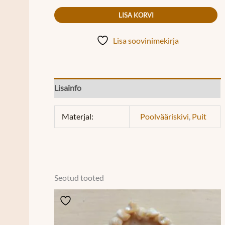
LISA KORVI
Lisa soovinimekirja
Lisainfo
Materjal:
Poolvääriskivi
,
Puit
Seotud tooted