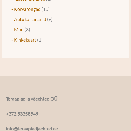
- Kõrvarõngad
10
- Auto talismanid
9
- Muu
8
- Kinkekaart
1
Teraapiad ja väeehted OÜ
+372 53358949
info@teraapiadjaehted.ee