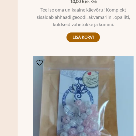
10,00
€
(sh. KM)
Tee ise oma unikaalne käevõru! Komplekt
sisaldab ahhaadi geoodi, akvamariini, opaliiti,
kuldseid vahetükke ja kummi.
LISA KORVI