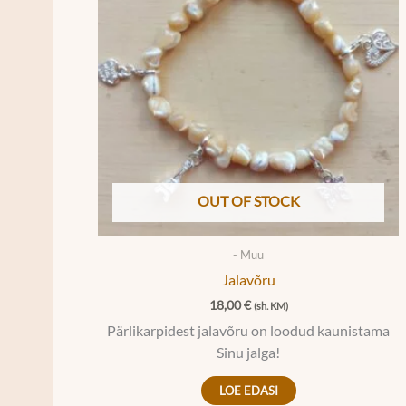
OUT OF STOCK
- Muu
Jalavõru
18,00
€
(sh. KM)
Pärlikarpidest jalavõru on loodud kaunistama
Sinu jalga!
LOE EDASI