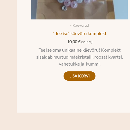
- Käevõrud
” Tee ise” käevõru komplekt
10,00
€
(sh. KM)
Tee ise oma unikaalne käevõru! Komplekt
sisaldab murtud mäekristalli, roosat kvartsi,
vahetükke ja kummi.
LISA KORVI