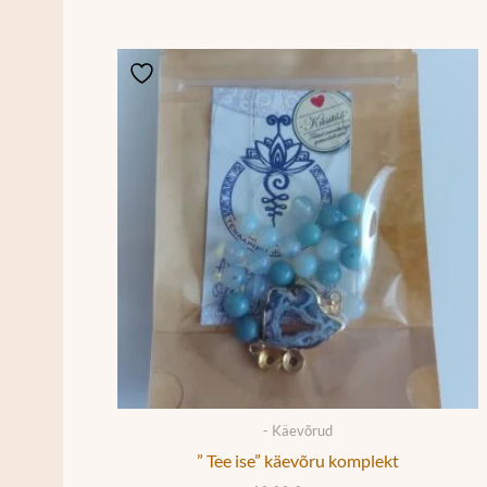
- Käevõrud
” Tee ise” käevõru komplekt