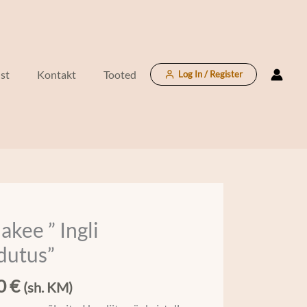
puudutus"
kogus
st
Kontakt
Tooted
Log In / Register
akee ” Ingli
ee
dutus”
us"
00
€
(sh. KM)