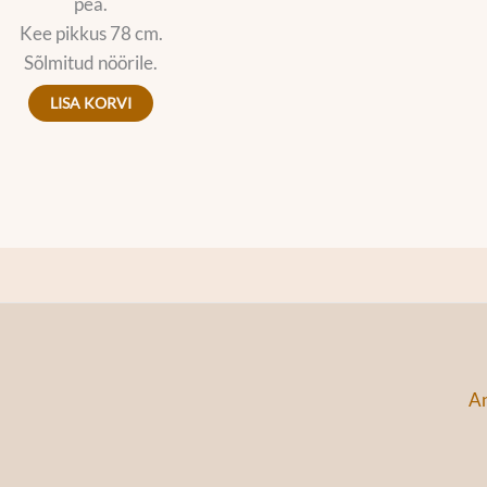
pea.
Kee pikkus 78 cm.
Sõlmitud nöörile.
LISA KORVI
An