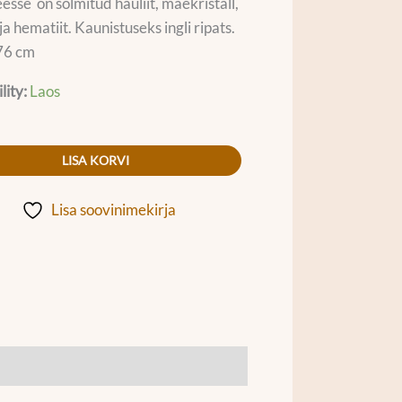
esse on sõlmitud hauliit, mäekristall,
ja hematiit. Kaunistuseks ingli ripats.
76 cm
lity:
Laos
LISA KORVI
Lisa soovinimekirja