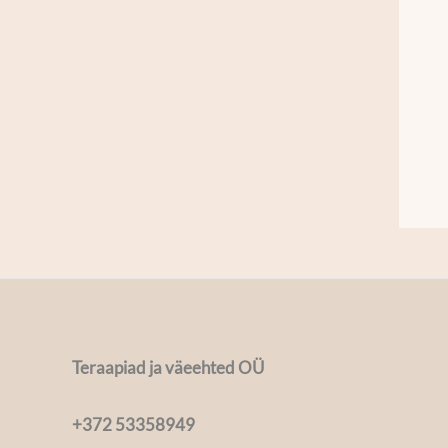
Teraapiad ja väeehted OÜ
+372 53358949