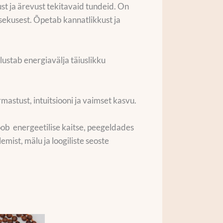
t ja ärevust tekitavaid tundeid. On
a isekusest. Õpetab kannatlikkust ja
stab energiavälja täiuslikku
stust, intuitsiooni ja vaimset kasvu.
ob energeetilise kaitse, peegeldades
mist, mälu ja loogiliste seoste