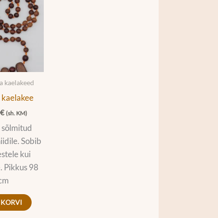
ja kaelakeed
 kaelakee
0
€
(sh. KM)
 sõlmitud
iidile. Sobib
estele kui
e. Pikkus 98
cm
 KORVI