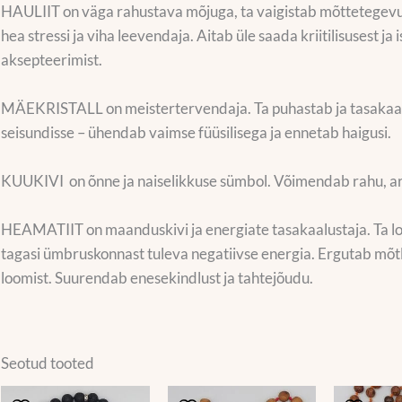
HAULIIT on väga rahustava mõjuga, ta vaigistab mõttetegevus
hea stressi ja viha leevendaja. Aitab üle saada kriitilisusest j
aksepteerimist.
MÄEKRISTALL on meistertervendaja. Ta puhastab ja tasakaalu
seisundisse – ühendab vaimse füüsilisega ja ennetab haigusi.
KUUKIVI on õnne ja naiselikkuse sümbol. Võimendab rahu, arma
HEAMATIIT on maanduskivi ja energiate tasakaalustaja. Ta lo
tagasi ümbruskonnast tuleva negatiivse energia. Ergutab mõtle
loomist. Suurendab enesekindlust ja tahtejõudu.
Seotud tooted