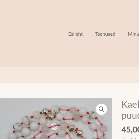
Esileht
Teenused
Minu
Kael
Kaelak
"
puu
Ingli
puudut
45,
kogus