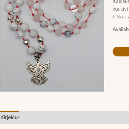
Kaelake
kuukivi 
Pikkus 
Availabi
Kirjeldus
Lisainfo
Mõõdud