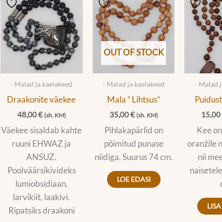
OUT OF STOCK
- Malad ja kaelakeed
- Malad ja kaelakeed
- Malad 
Draakonite väekee
Mala ” Lihtsus”
Puidust
48,00
€
35,00
€
15,0
(sh. KM)
(sh. KM)
Väekee sisaldab kahte
Pihlakapärlid on
Kee on
ruuni EHWAZ ja
põimitud punase
oranžile n
ANSUZ.
niidiga. Suurus 74 cm.
nii me
Poolväärsikivideks
naisetel
LOE EDASI
lumiobsidiaan,
larvikiit, laakivi.
LISA
Ripatsiks draakoni