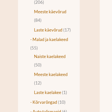
206
Meeste käevõrud
84
Laste käevõrud
17
- Malad ja kaelakeed
55
Naiste kaelakeed
50
Meeste kaelakeed
12
Laste kaelakee
1
- Kõrvarõngad
10
- Auto talismanid
6