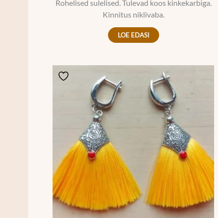
Rohelised sulelised. Tulevad koos kinkekarbiga.
Kinnitus niklivaba.
LOE EDASI