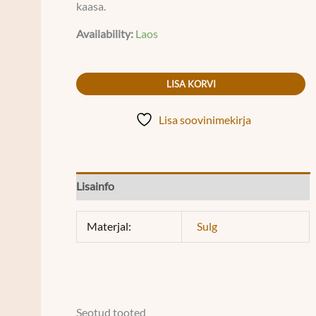
kaasa.
Availability:
Laos
LISA KORVI
Lisa soovinimekirja
Lisainfo
Materjal:
Sulg
Seotud tooted