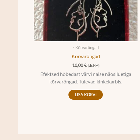
- Kõrvarõngad
Kõrvarõngad
10,00
€
(sh. KM)
Efektsed hõbedast värvi naise näosiluetiga
kõrvarõngad. Tulevad kinkekarbis.
LISA KORVI