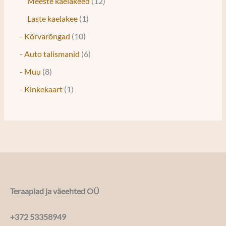
Meeste kaelakeed
12
Laste kaelakee
1
- Kõrvarõngad
10
- Auto talismanid
6
- Muu
8
- Kinkekaart
1
Teraapiad ja väeehted OÜ
+372 53358949