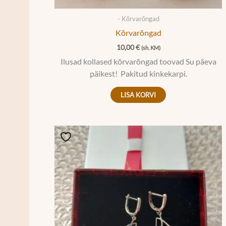
- Kõrvarõngad
Kõrvarõngad
10,00
€
(sh. KM)
Ilusad kollased kõrvarõngad toovad Su päeva
päikest! Pakitud kinkekarpi.
LISA KORVI