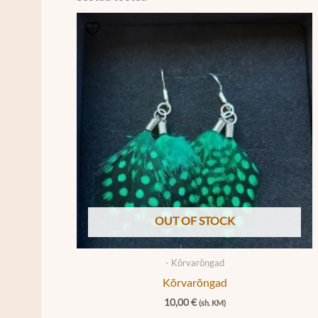
OUT OF STOCK
- Kõrvarõngad
Kõrvarõngad
10,00
€
(sh. KM)