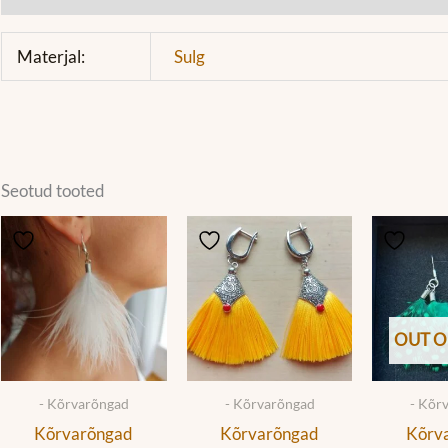
Materjal:
Sulg
Seotud tooted
OUT O
- Kõrvarõngad
- Kõrvarõngad
- Kõr
Kõrvarõngad
Kõrvarõngad
Kõrv