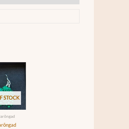
F STOCK
varõngad
arõngad