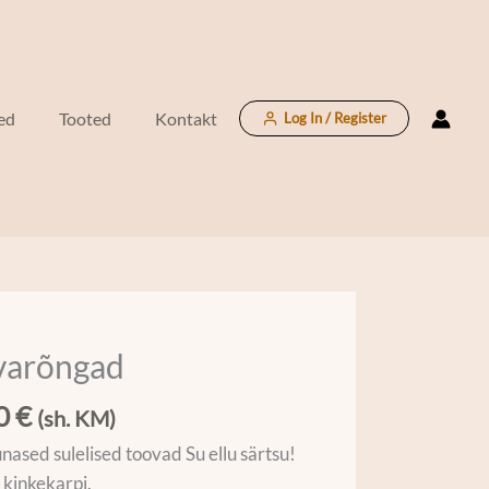
ed
Tooted
Kontakt
Log In / Register
varõngad
õngad
00
€
(sh. KM)
nased sulelised toovad Su ellu särtsu!
 kinkekarpi.