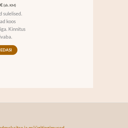
0
€
(sh. KM)
d sulelised.
ad koos
ga. Kinnitus
livaba.
 EDASI
dmekaitse ja müügitingimused