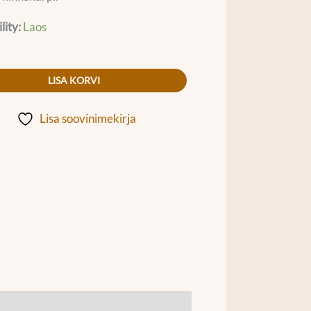
lity:
Laos
LISA KORVI
Lisa soovinimekirja