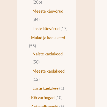
206
Meeste käevõrud
84
Laste käevõrud
17
- Malad ja kaelakeed
55
Naiste kaelakeed
50
Meeste kaelakeed
12
Laste kaelakee
1
- Kõrvarõngad
10
- Auto talismanid
6