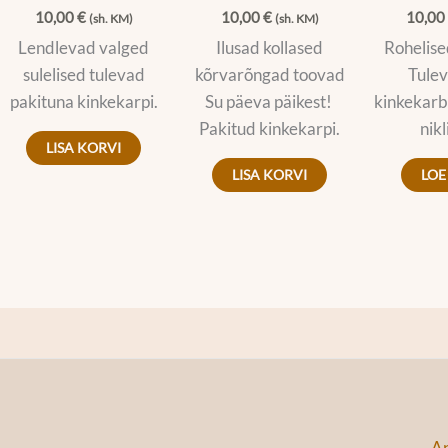
10,00
€
10,00
€
10,0
(sh. KM)
(sh. KM)
Lendlevad valged
Ilusad kollased
Rohelise
sulelised tulevad
kõrvarõngad toovad
Tulev
pakituna kinkekarpi.
Su päeva päikest!
kinkekarbi
Pakitud kinkekarpi.
nik
LISA KORVI
LISA KORVI
LOE
An