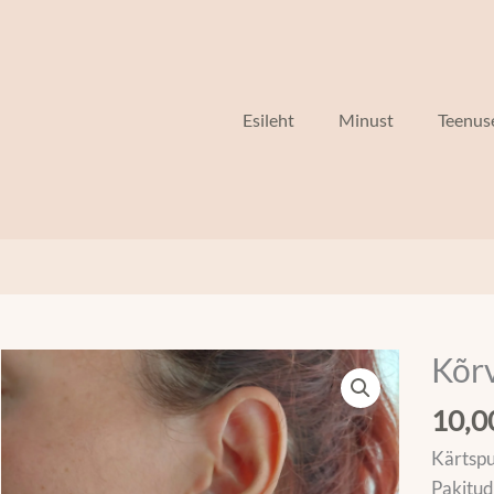
Esileht
Minust
Teenus
Kõr
Kõrvar
kogus
10,
Kärtspu
Pakitud