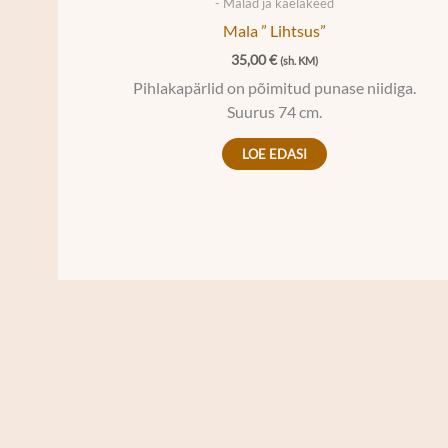
- Malad ja kaelakeed
Mala ” Lihtsus”
35,00
€
(sh. KM)
Pihlakapärlid on põimitud punase niidiga.
Suurus 74 cm.
LOE EDASI