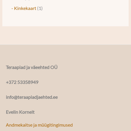
- Kinkekaart
1
Teraapiad ja väeehted OÜ
+372 53358949
info@teraapiadjaehted.ee
Evelin Kornelt
Andmekaitse ja müügitingimused