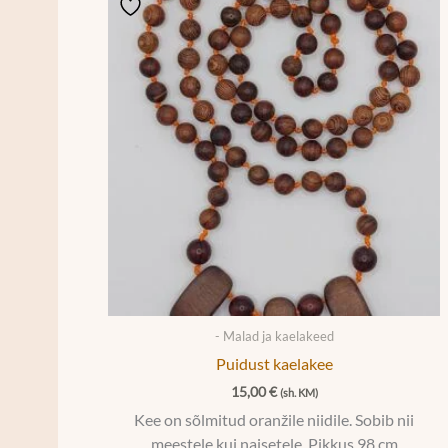
- Malad ja kaelakeed
Puidust kaelakee
15,00
€
(sh. KM)
Kee on sõlmitud oranžile niidile. Sobib nii
meestele kui naisetele. Pikkus 98 cm