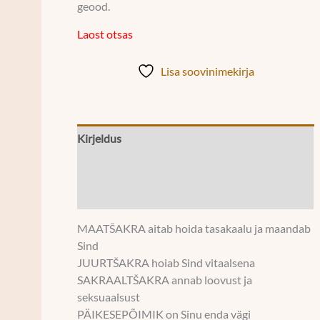
geood.
Laost otsas
Lisa soovinimekirja
Kirjeldus
Lisainfo
Mõõdud
MAATŠAKRA aitab hoida tasakaalu ja maandab
Sind
JUURTŠAKRA hoiab Sind vitaalsena
SAKRAALTŠAKRA annab loovust ja
seksuaalsust
PÄIKESEPÕIMIK on Sinu enda vägi