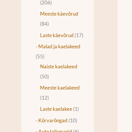
206
Meeste käevõrud
84
Laste käevõrud
17
- Malad ja kaelakeed
55
Naiste kaelakeed
50
Meeste kaelakeed
12
Laste kaelakee
1
- Kõrvarõngad
10
- Auto talismanid
6