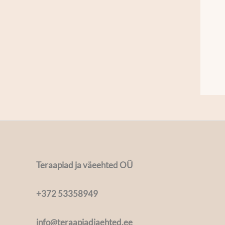
Teraapiad ja väeehted OÜ
+372 53358949
info@teraapiadjaehted.ee