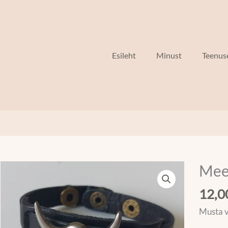
Esileht
Minust
Teenus
Mee
Meeste
käevõr
12,
kogus
Musta v