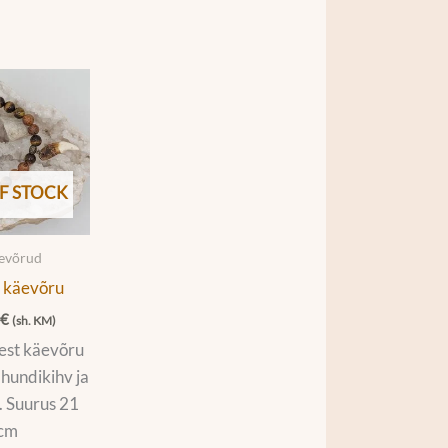
F STOCK
äevõrud
 käevõru
0
€
(sh. KM)
est käevõru
hundikihv ja
m. Suurus 21
cm