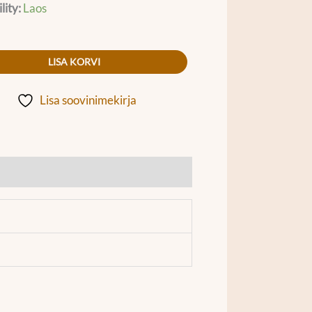
lity:
Laos
LISA KORVI
Lisa soovinimekirja