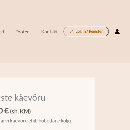
ed
Tooted
Kontakt
Log In / Register
ste käevõru
u
00
€
(sh. KM)
ärvi käevõru ehib hõbedane kolju.