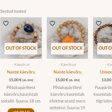
Seotud tooted
OUT OF STOCK
OUT OF STOCK
OUT O
- Käevõrud
- Käevõrud
- K
Naiste käevõru
Naiste käevõru
Unisex
15,00
€
15,00
€
13,0
(sh. KM)
(sh. KM)
Pihlakapärlitest
Pihlakapärlitest
Puupärlit
käevõru kaunistab
käevõru kaunistab
kaunistab 
sodaliit. Suurus 18 cm.
efektne oranž mere
tiigrisil
settekivi. Suurus 19