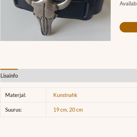
Availabi
Lisainfo
Materjal:
Kunstnahk
Suurus:
19 cm
,
20 cm