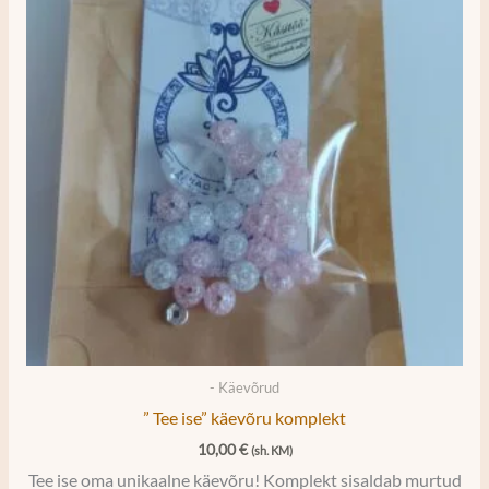
- Käevõrud
” Tee ise” käevõru komplekt
10,00
€
(sh. KM)
Tee ise oma unikaalne käevõru! Komplekt sisaldab murtud