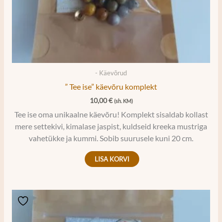
- Käevõrud
” Tee ise” käevõru komplekt
10,00
€
(sh. KM)
Tee ise oma unikaalne käevõru! Komplekt sisaldab kollast
mere settekivi, kimalase jaspist, kuldseid kreeka mustriga
vahetükke ja kummi. Sobib suurusele kuni 20 cm.
LISA KORVI