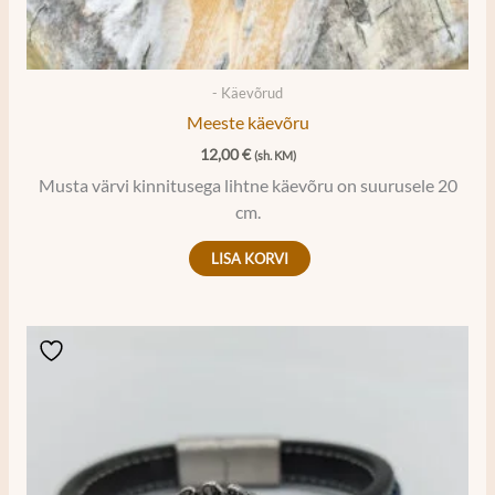
- Käevõrud
Meeste käevõru
12,00
€
(sh. KM)
Musta värvi kinnitusega lihtne käevõru on suurusele 20
cm.
LISA KORVI