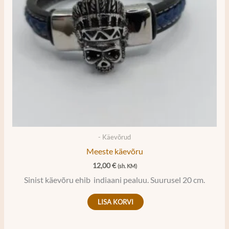
- Käevõrud
Meeste käevõru
12,00
€
(sh. KM)
Sinist käevõru ehib indiaani pealuu. Suurusel 20 cm.
LISA KORVI