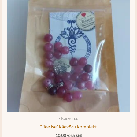
- Käevõrud
” Tee ise” käevõru komplekt
10,00
€
(sh. KM)