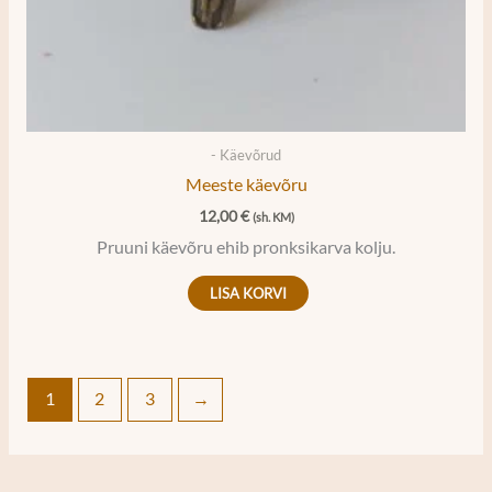
- Käevõrud
Meeste käevõru
12,00
€
(sh. KM)
Pruuni käevõru ehib pronksikarva kolju.
LISA KORVI
1
2
3
→