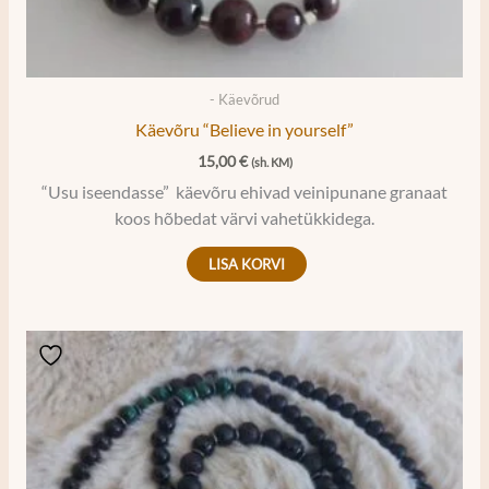
- Käevõrud
Käevõru “Believe in yourself”
15,00
€
(sh. KM)
“Usu iseendasse” käevõru ehivad veinipunane granaat
koos hõbedat värvi vahetükkidega.
LISA KORVI