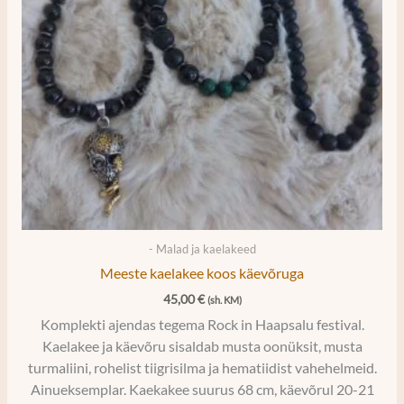
- Malad ja kaelakeed
Meeste kaelakee koos käevõruga
45,00
€
(sh. KM)
Komplekti ajendas tegema Rock in Haapsalu festival.
Kaelakee ja käevõru sisaldab musta oonüksit, musta
turmaliini, rohelist tiigrisilma ja hematiidist vahehelmeid.
Ainueksemplar. Kaekakee suurus 68 cm, käevõrul 20-21