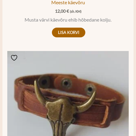
Meeste käevõru
12,00
€
(sh. KM)
Musta värvi käevõru ehib hõbedane kolju.
LISA KORVI