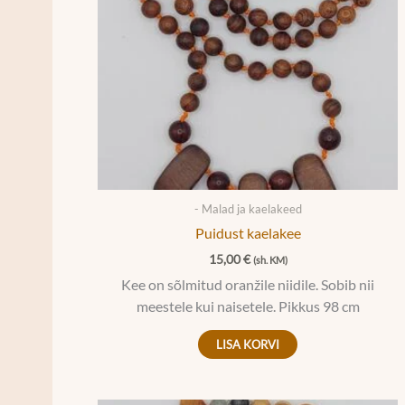
- Malad ja kaelakeed
Puidust kaelakee
15,00
€
(sh. KM)
Kee on sõlmitud oranžile niidile. Sobib nii
meestele kui naisetele. Pikkus 98 cm
LISA KORVI