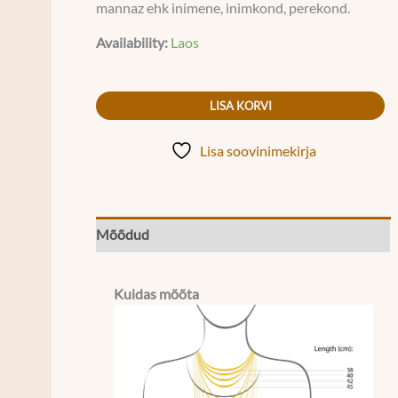
mannaz ehk inimene, inimkond, perekond.
Availability:
Laos
LISA KORVI
Lisa soovinimekirja
Mõõdud
Kuidas mõõta