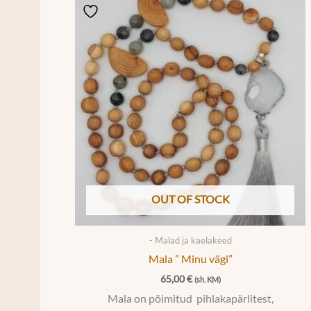
OUT OF STOCK
- Malad ja kaelakeed
Mala ” Minu vägi”
65,00
€
(sh. KM)
Mala on põimitud pihlakapärlitest,