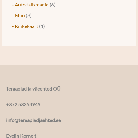
- Auto talismanid
6
- Muu
8
- Kinkekaart
1
Teraapiad ja väeehted OÜ
+372 53358949
info@teraapiadjaehted.ee
Evelin Kornelt