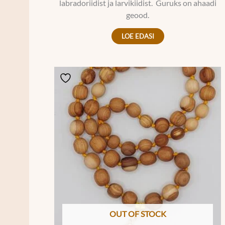
labradoriidist ja larvikiidist. Guruks on ahaadi
geood.
LOE EDASI
OUT OF STOCK