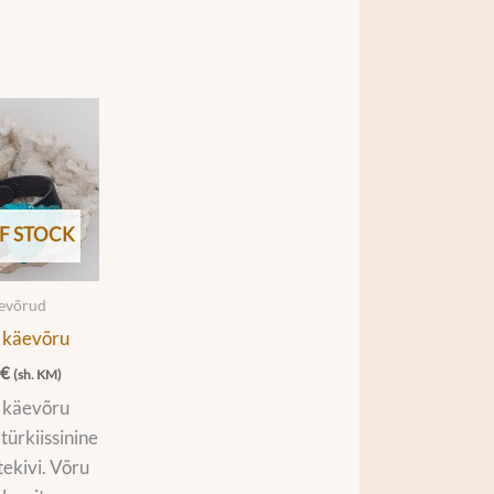
F STOCK
äevõrud
 käevõru
0
€
(sh. KM)
 käevõru
türkiissinine
ekivi. Võru