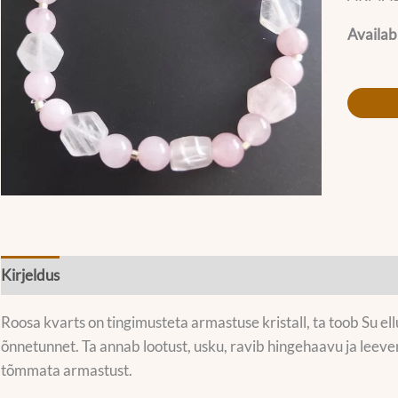
Availabi
Kirjeldus
Lisainfo
Roosa kvarts on tingimusteta armastuse kristall, ta toob Su el
õnnetunnet. Ta annab lootust, usku, ravib hingehaavu ja leevend
tõmmata armastust.