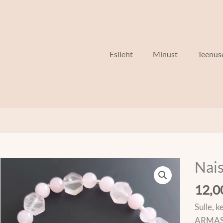
Esileht
Minust
Teenus
Nai
Naiste
käevõr
12,
kogus
Sulle, k
ARMAST