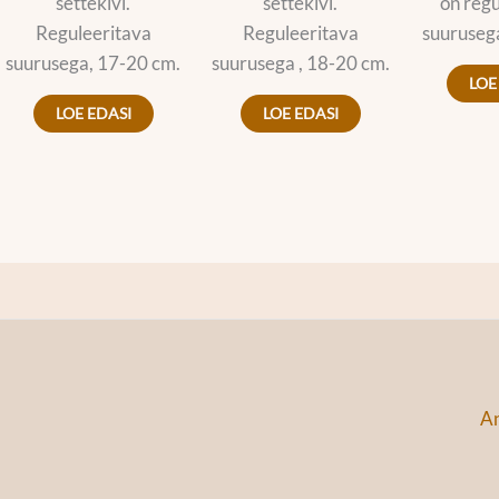
settekivi.
settekivi.
on regu
Reguleeritava
Reguleeritava
suuruseg
suurusega, 17-20 cm.
suurusega , 18-20 cm.
LOE
LOE EDASI
LOE EDASI
An