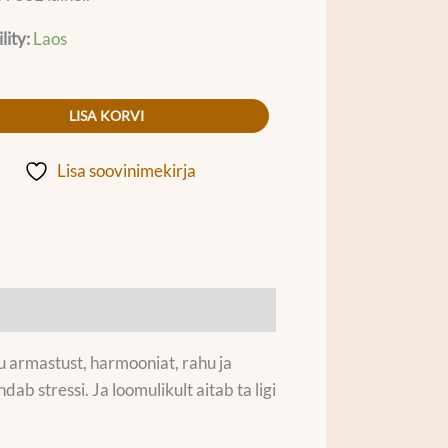
lity:
Laos
LISA KORVI
Lisa soovinimekirja
lu armastust, harmooniat, rahu ja
ab stressi. Ja loomulikult aitab ta ligi