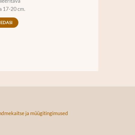
leeritava
a 17-20 cm.
 EDASI
dmekaitse ja müügitingimused