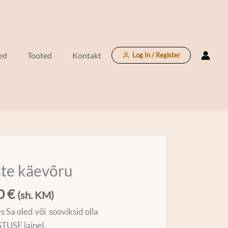
ed
Tooted
Kontakt
Log In / Register
ste käevõru
u
00
€
(sh. KM)
es Sa oled või sooviksid olla
USE lainel.