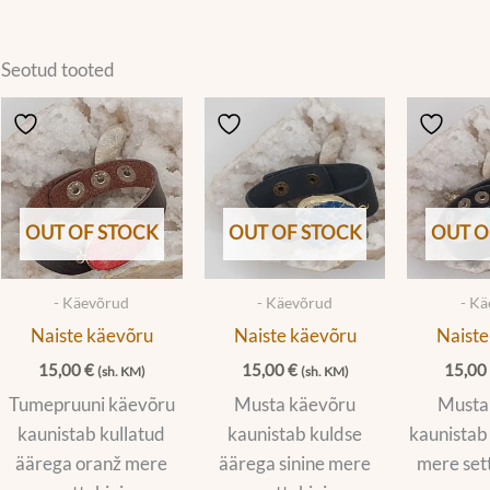
Seotud tooted
OUT OF STOCK
OUT OF STOCK
OUT O
- Käevõrud
- Käevõrud
- K
Naiste käevõru
Naiste käevõru
Naiste
15,00
€
15,00
€
15,0
(sh. KM)
(sh. KM)
Tumepruuni käevõru
Musta käevõru
Musta
kaunistab kullatud
kaunistab kuldse
kaunistab 
äärega oranž mere
äärega sinine mere
mere sett