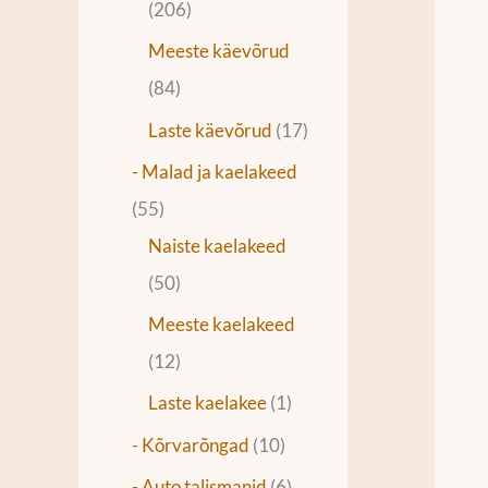
206
Meeste käevõrud
84
Laste käevõrud
17
- Malad ja kaelakeed
55
Naiste kaelakeed
50
Meeste kaelakeed
12
Laste kaelakee
1
- Kõrvarõngad
10
- Auto talismanid
6