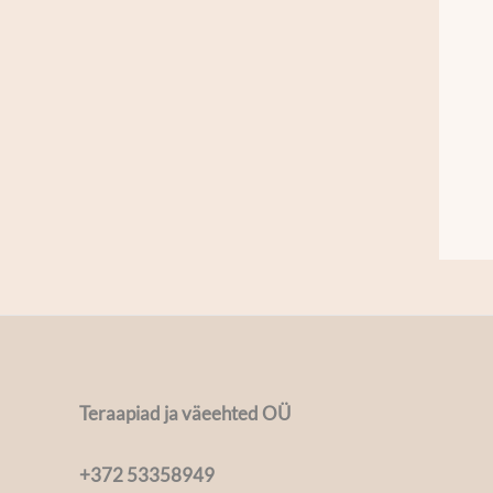
Teraapiad ja väeehted OÜ
+372 53358949