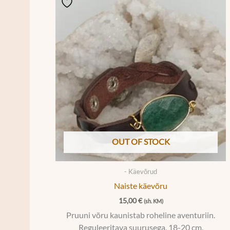
OUT OF STOCK
- Käevõrud
Naiste käevõru
15,00
€
(sh. KM)
Pruuni võru kaunistab roheline aventuriin.
Reguleeritava suurusega, 18-20 cm.