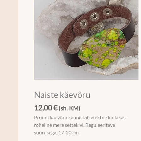
Naiste käevõru
12,00
€
(sh. KM)
Pruuni käevõru kaunistab efektne kollakas-
roheline mere settekivi. Reguleeritava
suurusega, 17-20 cm