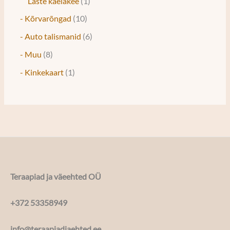
Laste kaelakee
1
- Kõrvarõngad
10
- Auto talismanid
6
- Muu
8
- Kinkekaart
1
Teraapiad ja väeehted OÜ
+372 53358949
info@teraapiadjaehted.ee