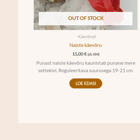
OUT OF STOCK
- Käevõrud
Naiste käevõru
15,00
€
(sh. KM)
Punast naiste käevõru kaunistab punane mere
settekivi. Reguleeritava suurusega 19-21 cm.
LOE EDASI