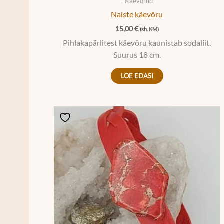
- Käevõrud
Naiste käevõru
15,00
€
(sh. KM)
Pihlakapärlitest käevõru kaunistab sodaliit.
Suurus 18 cm.
LOE EDASI