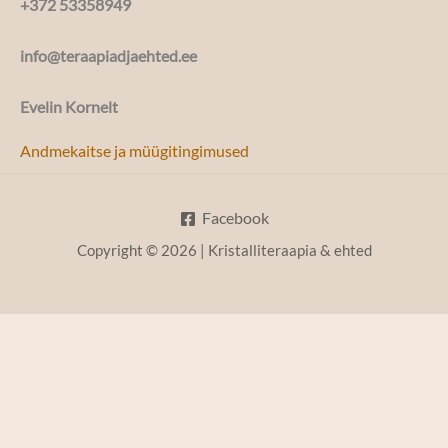
+372 53358949
info@teraapiadjaehted.ee
Evelin Kornelt
Andmekaitse ja müügitingimused
Facebook
Copyright © 2026 | Kristalliteraapia & ehted