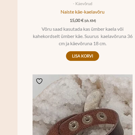
- Käevõrud
Naiste käe-kaelavõru
15,00
€
(sh. KM)
Võru saad kasutada kas ümber kaela või
kahekordselt ümber käe. Suurus kaelavõruna 36
cm ja käevõruna 18 cm.
LISA KORVI