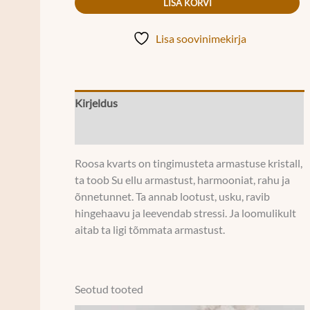
LISA KORVI
Lisa soovinimekirja
Kirjeldus
Lisainfo
Roosa kvarts on tingimusteta armastuse kristall,
ta toob Su ellu armastust, harmooniat, rahu ja
õnnetunnet. Ta annab lootust, usku, ravib
hingehaavu ja leevendab stressi. Ja loomulikult
aitab ta ligi tõmmata armastust.
Seotud tooted