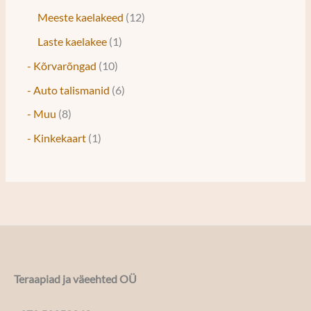
Meeste kaelakeed
12
Laste kaelakee
1
- Kõrvarõngad
10
- Auto talismanid
6
- Muu
8
- Kinkekaart
1
Teraapiad ja väeehted OÜ