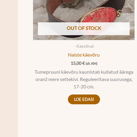
OUT OF STOCK
- Käevõrud
Naiste käevõru
15,00
€
(sh. KM)
Tumepruuni käevõru kaunistab kullatud äärega
oranž mere settekivi. Reguleeritava suurusega,
17-20 cm.
LOE EDASI