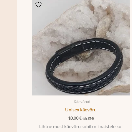
- Käevõrud
Unisex käevõru
10,00
€
(sh. KM)
Lihtne must käevõru sobib nii naistele kui