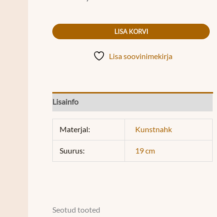
LISA KORVI
Lisa soovinimekirja
Lisainfo
Materjal:
Kunstnahk
Suurus:
19 cm
Seotud tooted