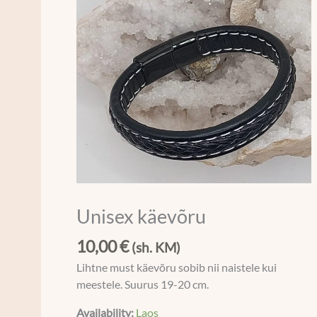
Unisex käevõru
10,00
€
(sh. KM)
Lihtne must käevõru sobib nii naistele kui
meestele. Suurus 19-20 cm.
Availability:
Laos