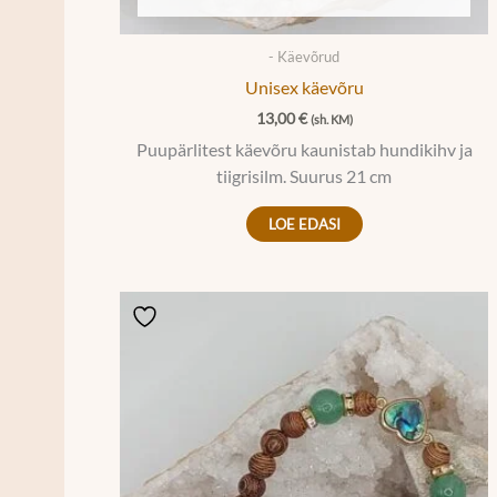
- Käevõrud
Unisex käevõru
13,00
€
(sh. KM)
Puupärlitest käevõru kaunistab hundikihv ja
tiigrisilm. Suurus 21 cm
LOE EDASI