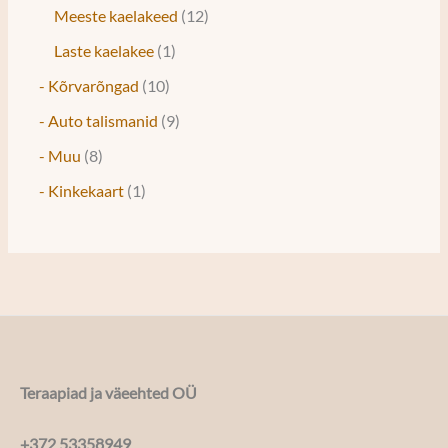
Meeste kaelakeed
12
Laste kaelakee
1
- Kõrvarõngad
10
- Auto talismanid
9
- Muu
8
- Kinkekaart
1
Teraapiad ja väeehted OÜ
+372 53358949