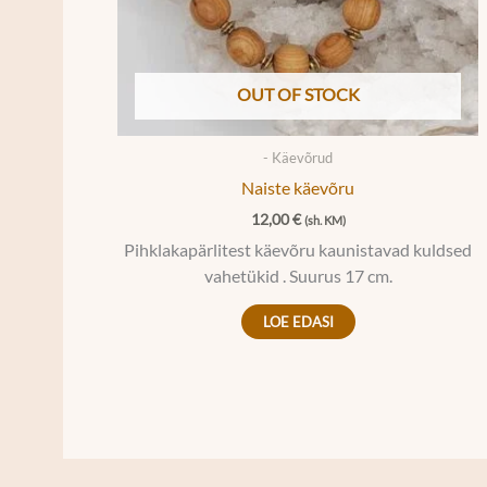
OUT OF STOCK
- Käevõrud
Naiste käevõru
12,00
€
(sh. KM)
Pihklakapärlitest käevõru kaunistavad kuldsed
vahetükid . Suurus 17 cm.
LOE EDASI