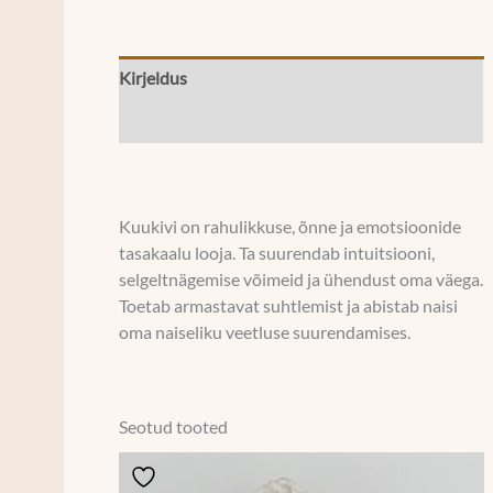
Kirjeldus
Lisainfo
Kuukivi on rahulikkuse, õnne ja emotsioonide
tasakaalu looja. Ta suurendab intuitsiooni,
selgeltnägemise võimeid ja ühendust oma väega.
Toetab armastavat suhtlemist ja abistab naisi
oma naiseliku veetluse suurendamises.
Seotud tooted