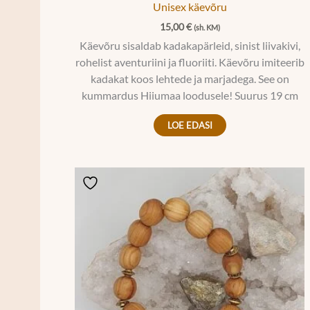
Unisex käevõru
15,00
€
(sh. KM)
Käevõru sisaldab kadakapärleid, sinist liivakivi,
rohelist aventuriini ja fluoriiti. Käevõru imiteerib
kadakat koos lehtede ja marjadega. See on
kummardus Hiiumaa loodusele! Suurus 19 cm
LOE EDASI