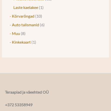
Laste kaelakee
1
- Kõrvarõngad
10
- Auto talismanid
6
- Muu
8
- Kinkekaart
1
Teraapiad ja väeehted OÜ
+372 53358949