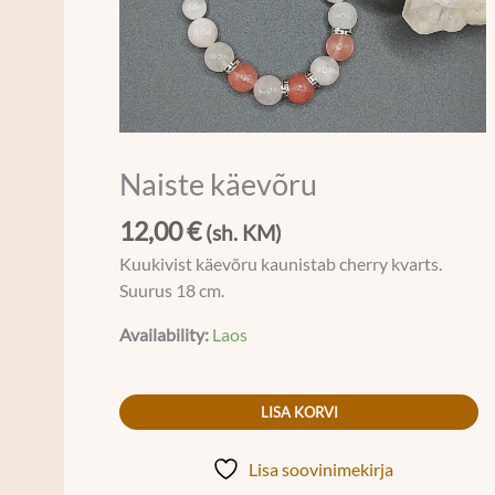
Naiste käevõru
12,00
€
(sh. KM)
Kuukivist käevõru kaunistab cherry kvarts.
Suurus 18 cm.
Availability:
Laos
LISA KORVI
Lisa soovinimekirja