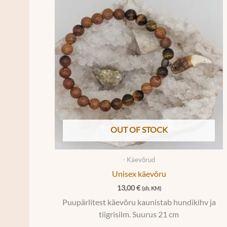
OUT OF STOCK
- Käevõrud
Unisex käevõru
13,00
€
(sh. KM)
Puupärlitest käevõru kaunistab hundikihv ja
tiigrisilm. Suurus 21 cm