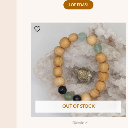
LOE EDASI
OUT OF STOCK
- Käevõrud