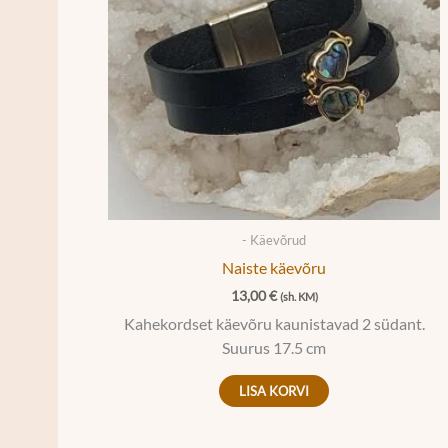
- Käevõrud
Naiste käevõru
13,00
€
(sh. KM)
Kahekordset käevõru kaunistavad 2 südant.
Suurus 17.5 cm
LISA KORVI