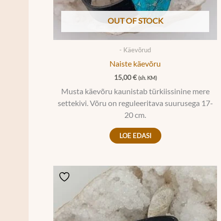
OUT OF STOCK
- Käevõrud
Naiste käevõru
15,00
€
(sh. KM)
Musta käevõru kaunistab türkiissinine mere
settekivi. Võru on reguleeritava suurusega 17-
20 cm.
LOE EDASI