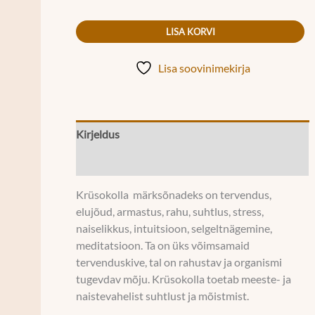
LISA KORVI
Lisa soovinimekirja
Kirjeldus
Lisainfo
Krüsokolla märksõnadeks on tervendus,
elujõud, armastus, rahu, suhtlus, stress,
naiselikkus, intuitsioon, selgeltnägemine,
meditatsioon. Ta on üks võimsamaid
tervenduskive, tal on rahustav ja organismi
tugevdav mõju. Krüsokolla toetab meeste- ja
naistevahelist suhtlust ja mõistmist.