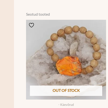
Seotud tooted
OUT OF STOCK
- Käevõrud