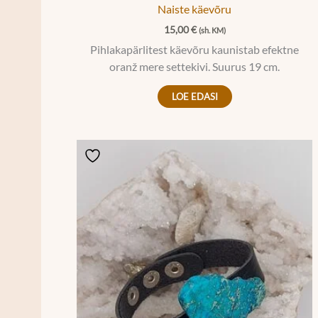
Naiste käevõru
15,00
€
(sh. KM)
Pihlakapärlitest käevõru kaunistab efektne
oranž mere settekivi. Suurus 19 cm.
LOE EDASI