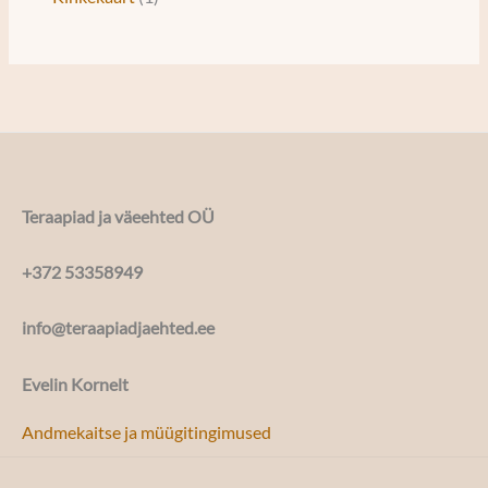
Teraapiad ja väeehted OÜ
+372 53358949
info@teraapiadjaehted.ee
Evelin Kornelt
Andmekaitse ja müügitingimused