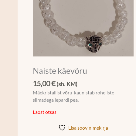
Naiste käevõru
15,00
€
(sh. KM)
Mäekristallist võru kaunistab roheliste
silmadega lepardi pea.
Laost otsas
Lisa soovinimekirja