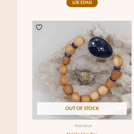
LOE EDASI
OUT OF STOCK
- Käevõrud
Naiste käevõru