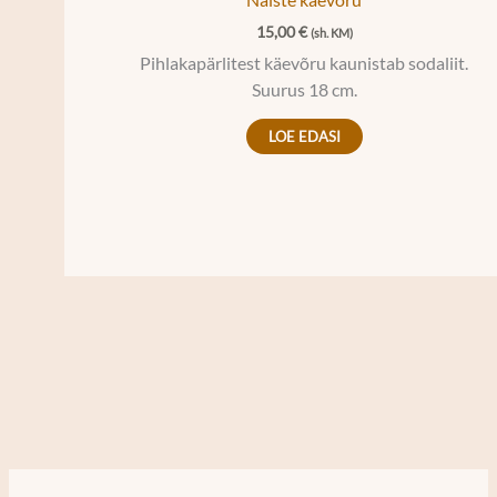
15,00
€
(sh. KM)
Pihlakapärlitest käevõru kaunistab sodaliit.
Suurus 18 cm.
LOE EDASI