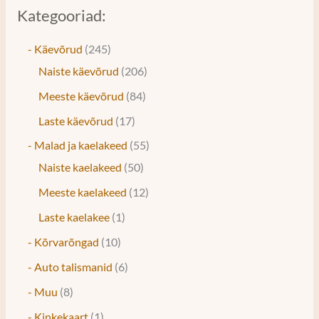
Kategooriad:
- Käevõrud
245
Naiste käevõrud
206
Meeste käevõrud
84
Laste käevõrud
17
- Malad ja kaelakeed
55
Naiste kaelakeed
50
Meeste kaelakeed
12
Laste kaelakee
1
- Kõrvarõngad
10
- Auto talismanid
6
- Muu
8
- Kinkekaart
1