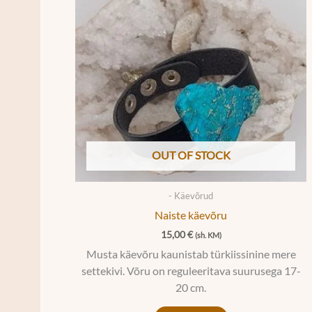
OUT OF STOCK
- Käevõrud
Naiste käevõru
15,00
€
(sh. KM)
Musta käevõru kaunistab türkiissinine mere
settekivi. Võru on reguleeritava suurusega 17-
20 cm.