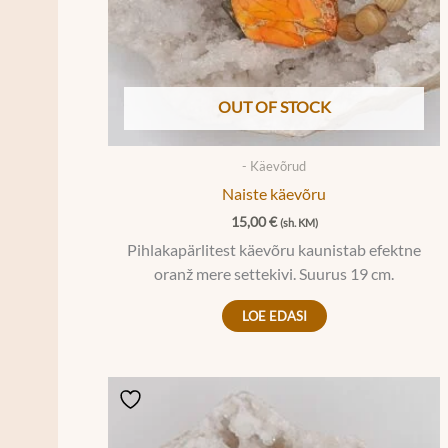
OUT OF STOCK
- Käevõrud
Naiste käevõru
15,00
€
(sh. KM)
Pihlakapärlitest käevõru kaunistab efektne
oranž mere settekivi. Suurus 19 cm.
LOE EDASI