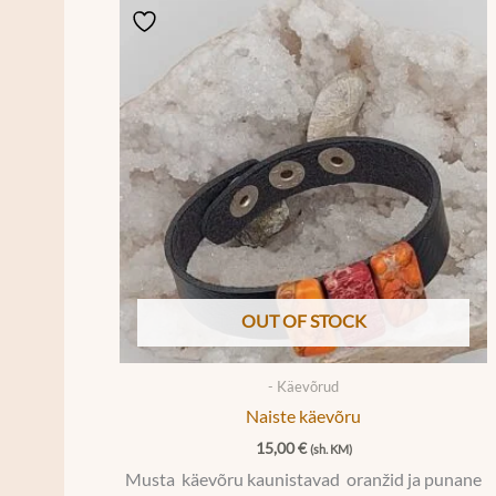
OUT OF STOCK
- Käevõrud
Naiste käevõru
15,00
€
(sh. KM)
Musta käevõru kaunistavad oranžid ja punane