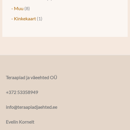
- Muu
8
- Kinkekaart
1
Teraapiad ja väeehted OÜ
+372 53358949
info@teraapiadjaehted.ee
Evelin Kornelt