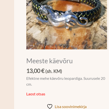
Meeste käevõru
13,00
€
(sh. KM)
Efektne mehe käevõru leopardiga. Suurusele 20
cm.
Laost otsas
Lisa soovinimekirja