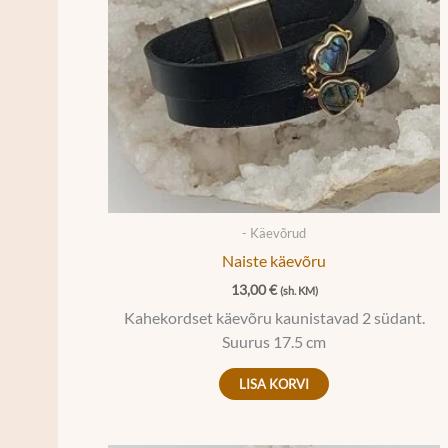
- Käevõrud
Naiste käevõru
13,00
€
(sh. KM)
Kahekordset käevõru kaunistavad 2 südant.
Suurus 17.5 cm
LISA KORVI