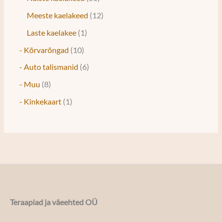
Meeste kaelakeed
12
Laste kaelakee
1
- Kõrvarõngad
10
- Auto talismanid
6
- Muu
8
- Kinkekaart
1
Teraapiad ja väeehted OÜ