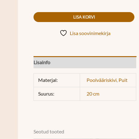
LISA KORVI
Lisa soovinimekirja
Lisainfo
Materjal:
Poolvääriskivi
,
Puit
Suurus:
20 cm
Seotud tooted