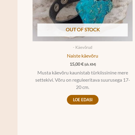
OUT OF STOCK
- Käevõrud
Naiste käevõru
15,00
€
(sh. KM)
Musta käevõru kaunistab türkiissinine mere
settekivi. Võru on reguleeritava suurusega 17-
20 cm.
LOE EDASI