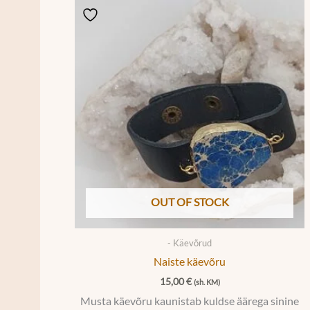
OUT OF STOCK
- Käevõrud
Naiste käevõru
15,00
€
(sh. KM)
Musta käevõru kaunistab kuldse äärega sinine