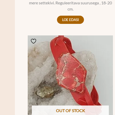
mere settekivi. Reguleeritava suurusega , 18-20
cm.
LOE EDASI
OUT OF STOCK