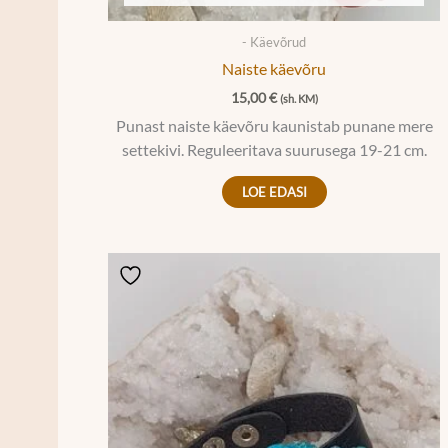
- Käevõrud
Naiste käevõru
15,00
€
(sh. KM)
Punast naiste käevõru kaunistab punane mere
settekivi. Reguleeritava suurusega 19-21 cm.
LOE EDASI