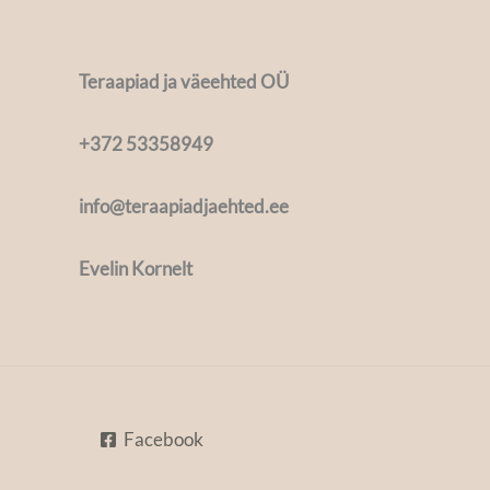
Teraapiad ja väeehted OÜ
+372 53358949
info@teraapiadjaehted.ee
Evelin Kornelt
Facebook