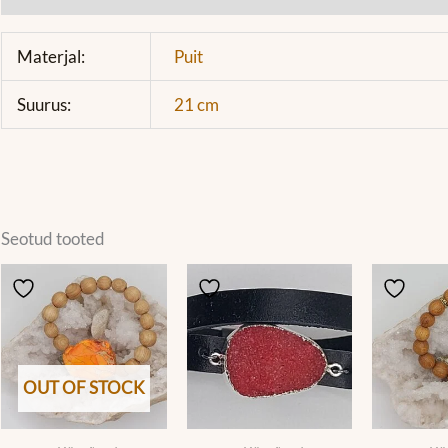
Materjal:
Puit
Suurus:
21 cm
Seotud tooted
OUT OF STOCK