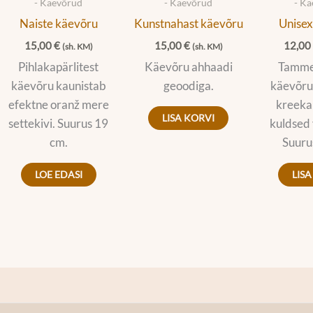
- Käevõrud
- Käevõrud
- K
Naiste käevõru
Kunstnahast käevõru
Unisex
15,00
€
15,00
€
12,0
(sh. KM)
(sh. KM)
Pihlakapärlitest
Käevõru ahhaadi
Tammep
käevõru kaunistab
geoodiga.
käevõru
efektne oranž mere
kreeka
LISA KORVI
settekivi. Suurus 19
kuldsed 
cm.
Suuru
LOE EDASI
LISA