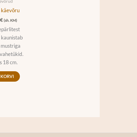
äevõrud
 käevõru
0
€
(sh. KM)
ärlitest
 kaunistab
 mustriga
vahetükid.
s 18 cm.
 KORVI