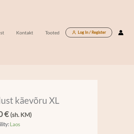
kogus
st
Kontakt
Tooted
Log In / Register
dust käevõru XL
u
00
€
(sh. KM)
lity:
Laos