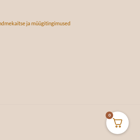
dmekaitse ja müügitingimused
0