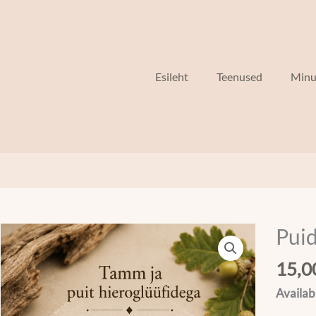
Esileht
Teenused
Minu
Pui
Puidust
käevõr
15,
XL
kogus
Availabi