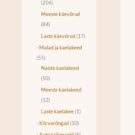
206
Meeste käevõrud
84
Laste käevõrud
17
- Malad ja kaelakeed
55
Naiste kaelakeed
50
Meeste kaelakeed
12
Laste kaelakee
1
- Kõrvarõngad
10
- Auto talismanid
6