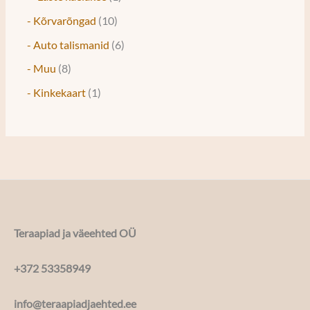
- Kõrvarõngad
10
- Auto talismanid
6
- Muu
8
- Kinkekaart
1
Teraapiad ja väeehted OÜ
+372 53358949
info@teraapiadjaehted.ee