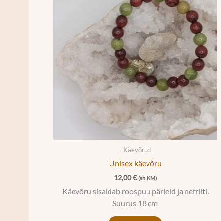
- Käevõrud
Unisex käevõru
12,00
€
(sh. KM)
Käevõru sisaldab roospuu pärleid ja nefriiti.
Suurus 18 cm