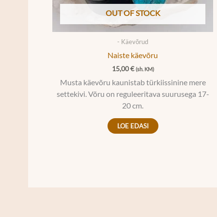
OUT OF STOCK
- Käevõrud
Naiste käevõru
15,00
€
(sh. KM)
Musta käevõru kaunistab türkiissinine mere
settekivi. Võru on reguleeritava suurusega 17-
20 cm.
LOE EDASI