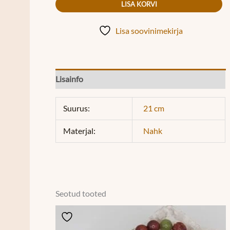
LISA KORVI
Lisa soovinimekirja
Lisainfo
Suurus:
21 cm
Materjal:
Nahk
Seotud tooted