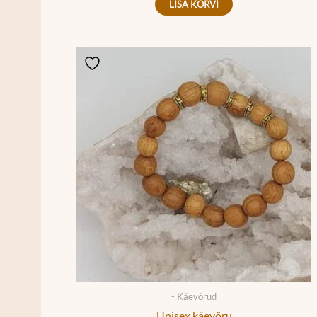
LISA KORVI
- Käevõrud
Unisex käevõru