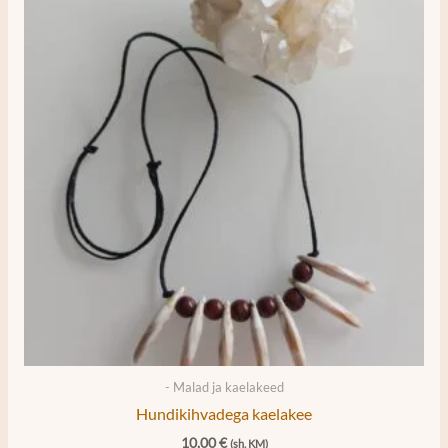
- Malad ja kaelakeed
Hundikihvadega kaelakee
10,00
€
(sh. KM)