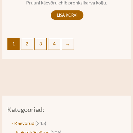
Pruuni käevõru ehib pronksikarva kolju.
LISA KORVI
1
2
3
4
→
Kategooriad:
- Käevõrud
245
Naiste käevõrud
206