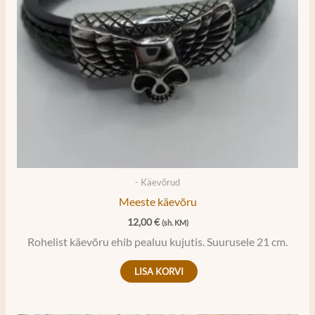
- Käevõrud
Meeste käevõru
12,00
€
(sh. KM)
Rohelist käevõru ehib pealuu kujutis. Suurusele 21 cm.
LISA KORVI