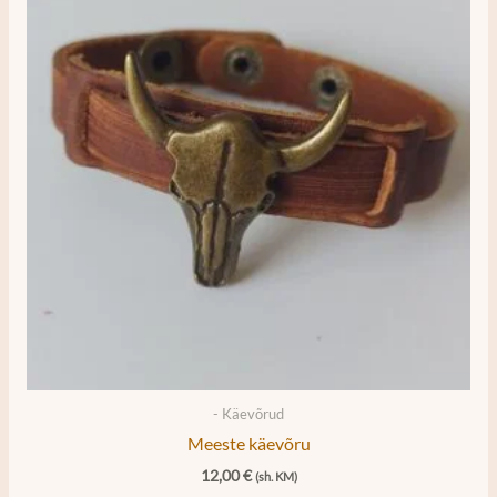
- Käevõrud
Meeste käevõru
12,00
€
(sh. KM)