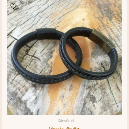
- Käevõrud
Meeste käevõru