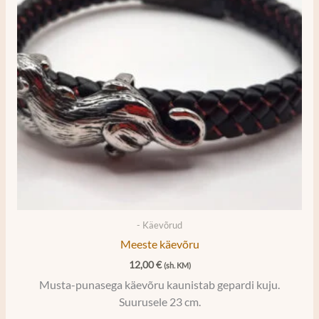
- Käevõrud
Meeste käevõru
12,00
€
(sh. KM)
Musta-punasega käevõru kaunistab gepardi kuju.
Suurusele 23 cm.