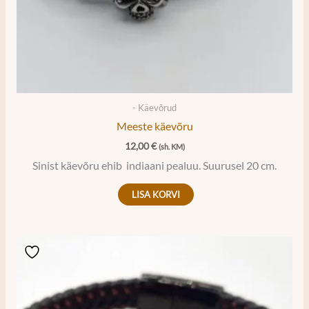
- Käevõrud
Meeste käevõru
12,00
€
(sh. KM)
Sinist käevõru ehib indiaani pealuu. Suurusel 20 cm.
LISA KORVI