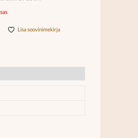
tsas
Lisa soovinimekirja