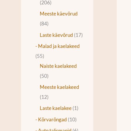
206
Meeste käevõrud
84
Laste käevõrud
17
- Malad ja kaelakeed
55
Naiste kaelakeed
50
Meeste kaelakeed
12
Laste kaelakee
1
- Kõrvarõngad
10
- Auto talismanid
6