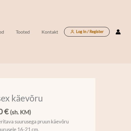
ed
Tooted
Kontakt
Log In / Register
sex käevõru
00
€
(sh. KM)
ritava suurusega pruun käevõru
uurusele 16-21 cm.