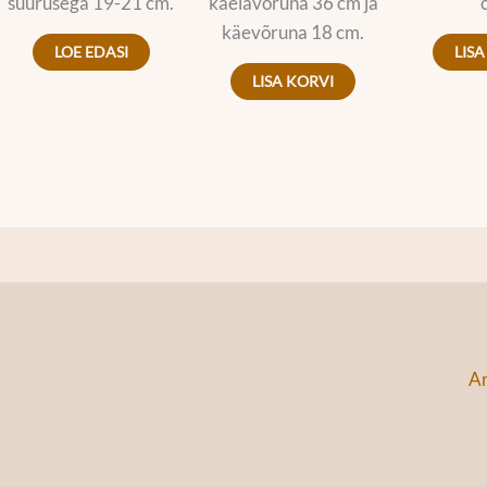
suurusega 19-21 cm.
kaelavõruna 36 cm ja
käevõruna 18 cm.
LOE EDASI
LISA
LISA KORVI
An