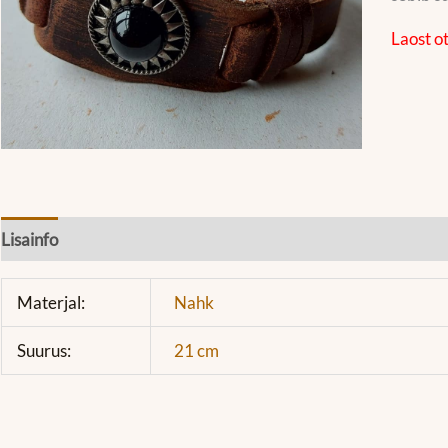
Laost o
Lisainfo
Materjal:
Nahk
Suurus:
21 cm