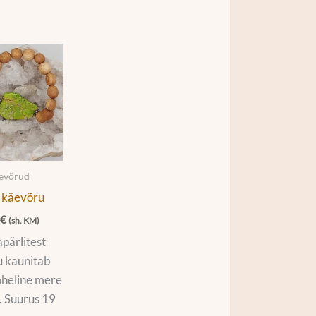
äevõrud
 käevõru
0
€
(sh. KM)
apärlitest
 kaunitab
oheline mere
i. Suurus 19