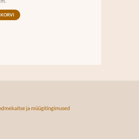
cm.
 KORVI
dmekaitse ja müügitingimused