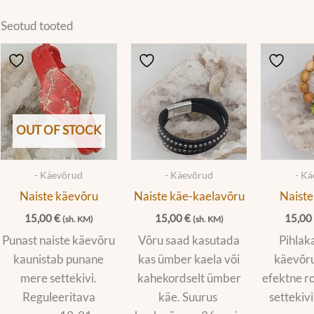
Seotud tooted
OUT OF STOCK
- Käevõrud
- Käevõrud
- K
Naiste käevõru
Naiste käe-kaelavõru
Naiste
15,00
€
15,00
€
15,0
(sh. KM)
(sh. KM)
Punast naiste käevõru
Võru saad kasutada
Pihlak
kaunistab punane
kas ümber kaela või
käevõru
mere settekivi.
kahekordselt ümber
efektne r
Reguleeritava
käe. Suurus
settekiv