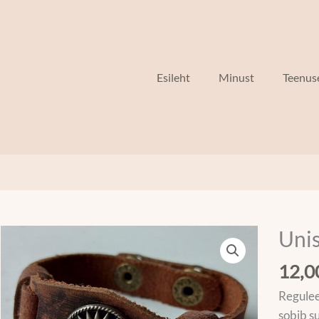
Esileht
Minust
Teenus
Uni
12,
Regulee
sobib s