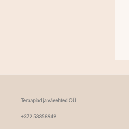
Teraapiad ja väeehted OÜ
+372 53358949