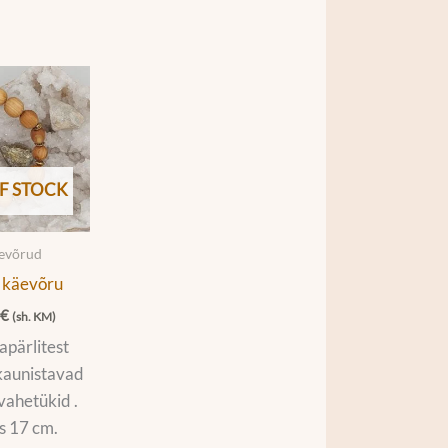
F STOCK
äevõrud
 käevõru
0
€
(sh. KM)
apärlitest
kaunistavad
vahetükid .
s 17 cm.