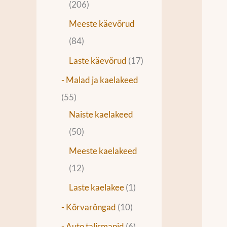
206
Meeste käevõrud
84
Laste käevõrud
17
- Malad ja kaelakeed
55
Naiste kaelakeed
50
Meeste kaelakeed
12
Laste kaelakee
1
- Kõrvarõngad
10
- Auto talismanid
6