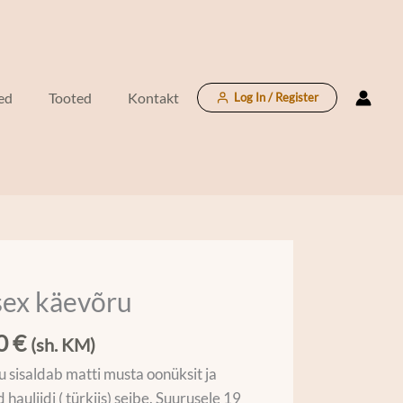
ed
Tooted
Kontakt
Log In / Register
sex käevõru
00
€
(sh. KM)
 sisaldab matti musta oonüksit ja
 hauliidi ( türkiis) seibe. Suurusele 19