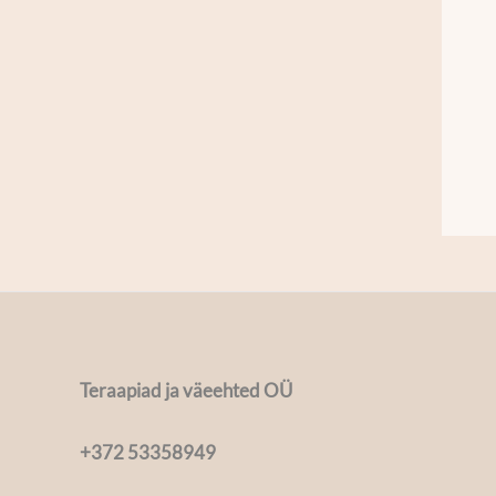
Teraapiad ja väeehted OÜ
+372 53358949