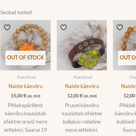
Seotud tooted
OUT OF STOCK
OUT O
- Käevõrud
- Käevõrud
- K
Naiste käevõru
Naiste käevõru
Naiste
15,00
€
12,00
€
12,0
(sh. KM)
(sh. KM)
Pihlakapärlitest
Pruuni käevõru
Pihklak
käevõru kaunistab
kaunistab efektne
käevõru 
efektne oranž mere
kollakas-roheline
kuldsed 
settekivi. Suurus 19
mere settekivi.
Suuru