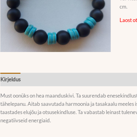
cm.
Laost o
Kirjeldus
Lisainfo
Must oonüks on hea maanduskivi. Ta suurendab enesekindlust 
tähelepanu. Aitab saavutada harmoonia ja tasakaalu meeles i
taastades elujõu ja otsusekindluse. Ta vabastab leinast tulen
negatiivseid energiaid.