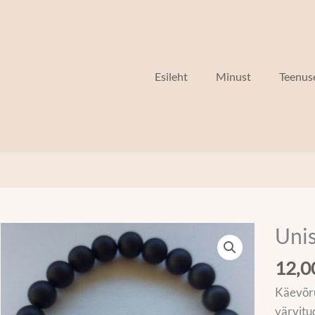
Esileht
Minust
Teenus
Uni
12,
Käevõru
värvitud