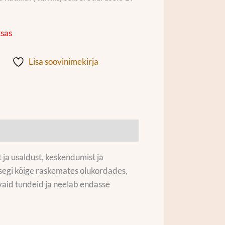
tsas
Lisa soovinimekirja
ja usaldust, keskendumist ja
segi kõige raskemates olukordades,
evaid tundeid ja neelab endasse