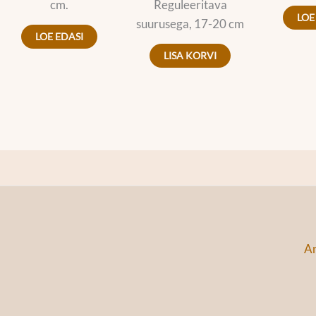
cm.
Reguleeritava
LOE
suurusega, 17-20 cm
LOE EDASI
LISA KORVI
An