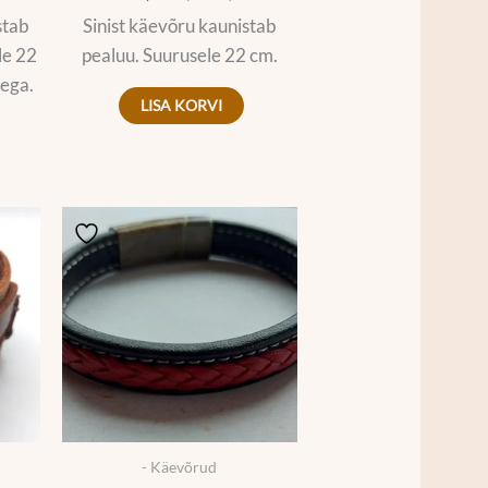
stab
Sinist käevõru kaunistab
le 22
pealuu. Suurusele 22 cm.
sega.
LISA KORVI
- Käevõrud