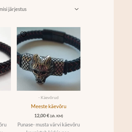
- Käevõrud
Meeste käevõru
12,00
€
(sh. KM)
õru
Punase- musta värvi käevõru