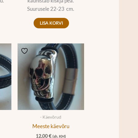
u.
kaunistab kiskja pea.
Suurusele 22-23 cm.
LISA KORVI
- Käevõrud
Meeste käevõru
12,00
€
(sh. KM)