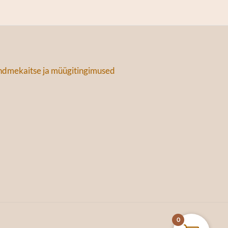
dmekaitse ja müügitingimused
0