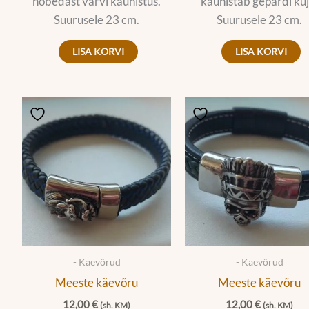
hõbedast värvi kaunistus.
kaunistab gepardi kuj
Suurusele 23 cm.
Suurusele 23 cm.
LISA KORVI
LISA KORVI
- Käevõrud
- Käevõrud
Meeste käevõru
Meeste käevõru
12,00
€
12,00
€
(sh. KM)
(sh. KM)