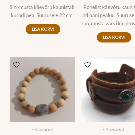
Sini-musta käevõru kaunistab
Rohelist käevõru kauni
kuradi pea. Suurusele 22 cm.
indiaani pealuu. Suuruse
cm, musta värvi kinnitu
LISA KORVI
LISA KORVI
- Käevõrud
- Käevõrud