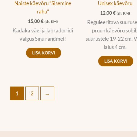
Naiste käevõru “Sisemine
Unisex käevõru
rahu”
12,00
€
(sh. KM)
15,00
€
Reguleeritava suurus
(sh. KM)
Kadaka vägi ja labradoriidi
pruun käevõru sobi
valgus Sinu randmel!
suurustele 19-22 cm. 
laius 4 cm.
LISA KORVI
LISA KORVI
1
2
→