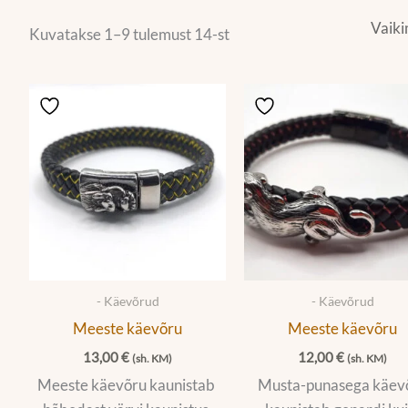
Kuvatakse 1–9 tulemust 14-st
- Käevõrud
- Käevõrud
Meeste käevõru
Meeste käevõru
13,00
€
12,00
€
(sh. KM)
(sh. KM)
Meeste käevõru kaunistab
Musta-punasega käev