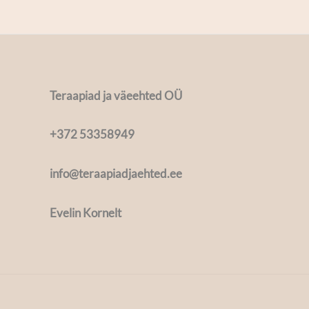
Teraapiad ja väeehted OÜ
+372 53358949
info@teraapiadjaehted.ee
Evelin Kornelt