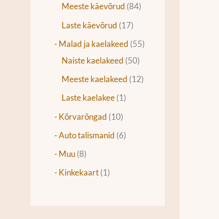
Meeste käevõrud
84
Laste käevõrud
17
- Malad ja kaelakeed
55
Naiste kaelakeed
50
Meeste kaelakeed
12
Laste kaelakee
1
- Kõrvarõngad
10
- Auto talismanid
6
- Muu
8
- Kinkekaart
1