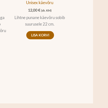
Unisex käevõru
12,00
€
(sh. KM)
ega
Lihtne punane käevõru sobib
b
suurusele 22 cm.
Võru
LISA KORVI