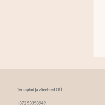
Teraapiad ja väeehted OÜ
+372 53358949