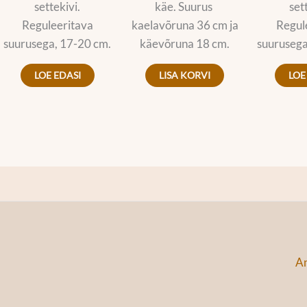
settekivi.
käe. Suurus
set
Reguleeritava
kaelavõruna 36 cm ja
Regul
suurusega, 17-20 cm.
käevõruna 18 cm.
suurusega
LOE EDASI
LISA KORVI
LOE
An