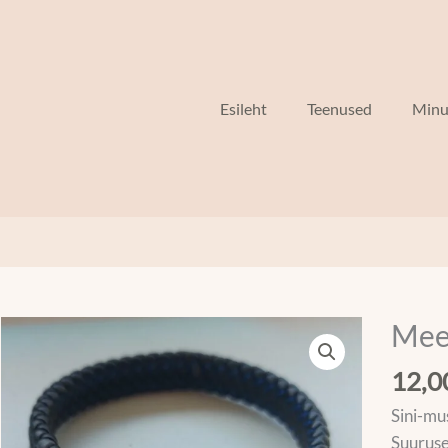
Esileht
Teenused
Minu
Mee
Meeste
käevõr
12,
kogus
Sini-mu
Suuruse