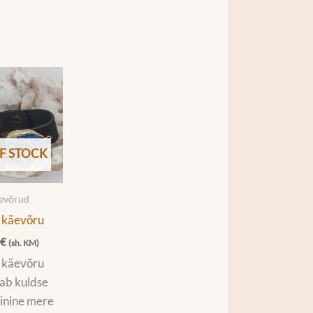
F STOCK
äevõrud
 käevõru
0
€
(sh. KM)
 käevõru
ab kuldse
inine mere