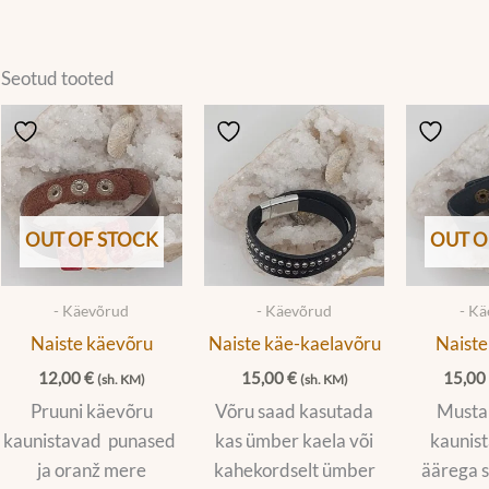
Seotud tooted
OUT OF STOCK
OUT O
- Käevõrud
- Käevõrud
- K
Naiste käevõru
Naiste käe-kaelavõru
Naiste
12,00
€
15,00
€
15,0
(sh. KM)
(sh. KM)
Pruuni käevõru
Võru saad kasutada
Musta
kaunistavad punased
kas ümber kaela või
kaunist
ja oranž mere
kahekordselt ümber
äärega s