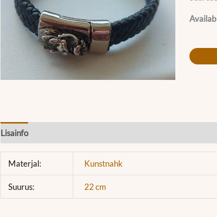
Availabi
Lisainfo
Materjal:
Kunstnahk
Suurus:
22 cm