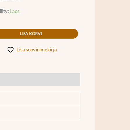
lity:
Laos
LISA KORVI
Lisa soovinimekirja