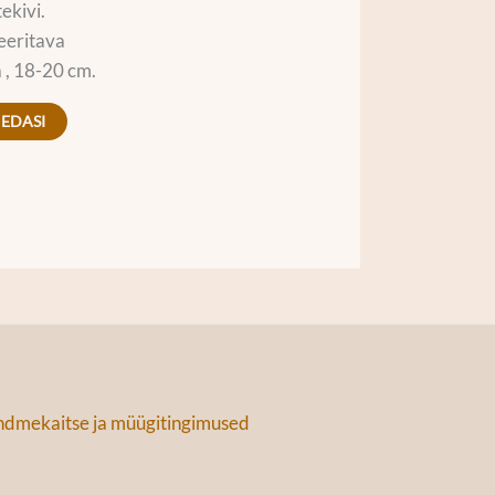
tekivi.
eeritava
 , 18-20 cm.
 EDASI
dmekaitse ja müügitingimused