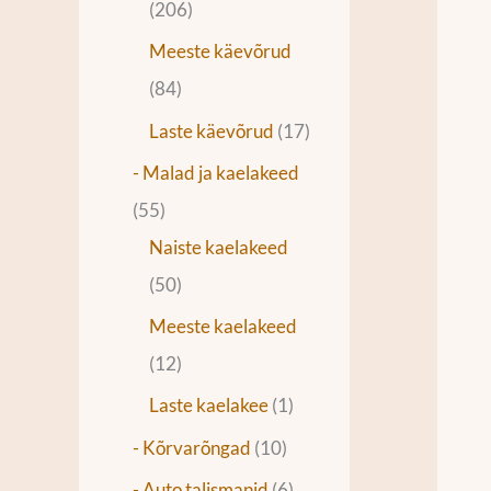
206
Meeste käevõrud
84
Laste käevõrud
17
- Malad ja kaelakeed
55
Naiste kaelakeed
50
Meeste kaelakeed
12
Laste kaelakee
1
- Kõrvarõngad
10
- Auto talismanid
6