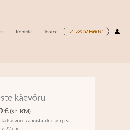
st
Kontakt
Tooted
Log In / Register
ste käevõru
u
00
€
(sh. KM)
sta käevõru kaunistab kuradi pea.
le 22 cm.