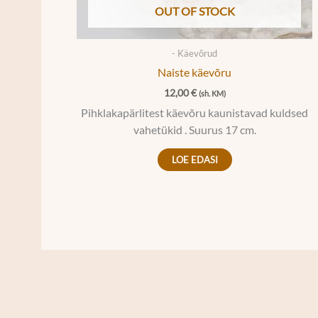
OUT OF STOCK
- Käevõrud
Naiste käevõru
12,00
€
(sh. KM)
Pihklakapärlitest käevõru kaunistavad kuldsed
vahetükid . Suurus 17 cm.
LOE EDASI