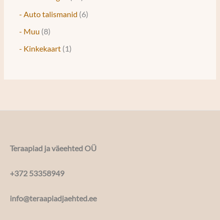
- Auto talismanid
6
- Muu
8
- Kinkekaart
1
Teraapiad ja väeehted OÜ
+372 53358949
info@teraapiadjaehted.ee