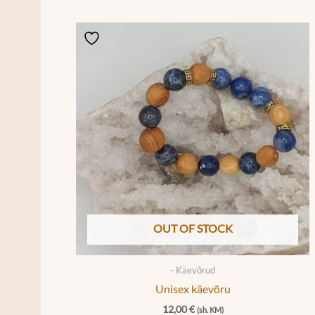
OUT OF STOCK
- Käevõrud
Unisex käevõru
12,00
€
(sh. KM)