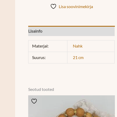
Lisa soovinimekirja
Lisainfo
Materjal:
Nahk
Suurus:
21 cm
Seotud tooted