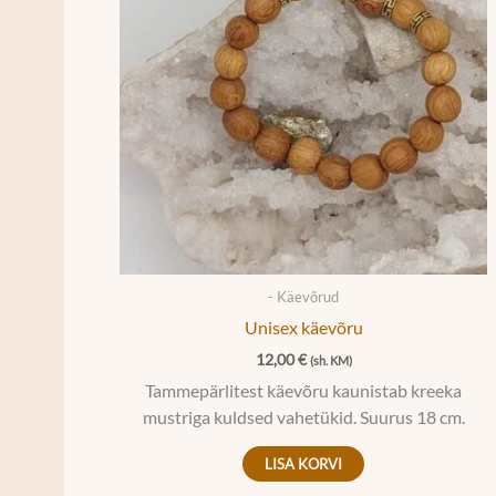
- Käevõrud
Unisex käevõru
12,00
€
(sh. KM)
Tammepärlitest käevõru kaunistab kreeka
mustriga kuldsed vahetükid. Suurus 18 cm.
LISA KORVI