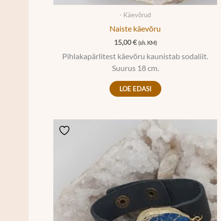
- Käevõrud
Naiste käevõru
15,00
€
(sh. KM)
Pihlakapärlitest käevõru kaunistab sodaliit.
Suurus 18 cm.
LOE EDASI