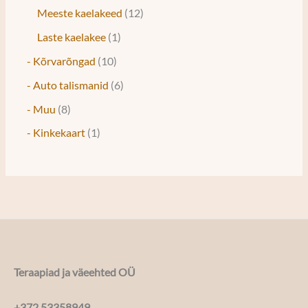
Meeste kaelakeed
12
Laste kaelakee
1
- Kõrvarõngad
10
- Auto talismanid
6
- Muu
8
- Kinkekaart
1
Teraapiad ja väeehted OÜ
+372 53358949