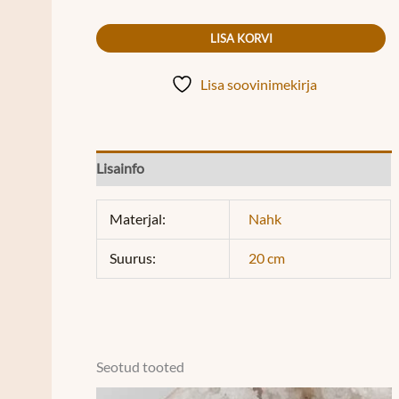
LISA KORVI
Lisa soovinimekirja
Lisainfo
Materjal:
Nahk
Suurus:
20 cm
Seotud tooted