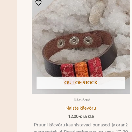
OUT OF STOCK
- Käevõrud
Naiste käevõru
12,00
€
(sh. KM)
Pruuni käevõru kaunistavad punased ja oranž
mere settekivi. Reguleeritava suurusega, 17-20