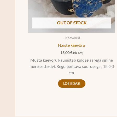
OUT OF STOCK
- Käevõrud
Naiste käevõru
15,00
€
(sh. KM)
Musta käevõru kaunistab kuldse äärega sinine
mere settekivi. Reguleeritava suurusega , 18-20
cm.
LOE EDASI