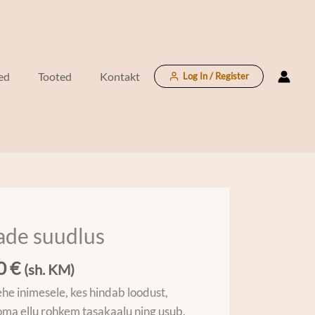
ed
Tooted
Kontakt
Log In / Register
ade suudlus
e
00
€
(sh. KM)
ehe inimesele, kes hindab loodust,
oma ellu rohkem tasakaalu ning usub,