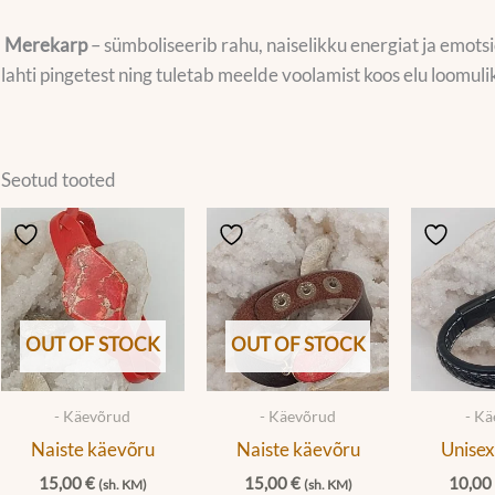
Merekarp
– sümboliseerib rahu, naiselikku energiat ja emotsi
lahti pingetest ning tuletab meelde voolamist koos elu loomuli
Seotud tooted
OUT OF STOCK
OUT OF STOCK
- Käevõrud
- Käevõrud
- K
Naiste käevõru
Naiste käevõru
Unisex
15,00
€
15,00
€
10,0
(sh. KM)
(sh. KM)