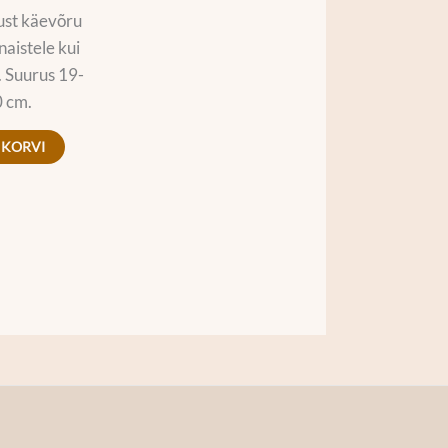
ust käevõru
 naistele kui
 Suurus 19-
 cm.
 KORVI