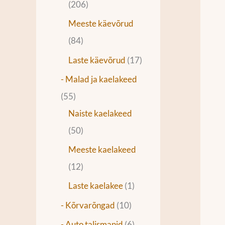
206
Meeste käevõrud
84
Laste käevõrud
17
- Malad ja kaelakeed
55
Naiste kaelakeed
50
Meeste kaelakeed
12
Laste kaelakee
1
- Kõrvarõngad
10
- Auto talismanid
6