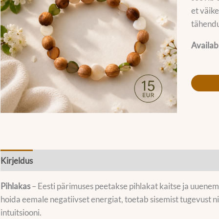
et väike
tähendu
Availabi
Kirjeldus
Lisainfo
Pihlakas
– Eesti pärimuses peetakse pihlakat kaitse ja uuenem
hoida eemale negatiivset energiat, toetab sisemist tugevust 
intuitsiooni.