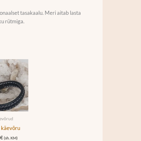
onaalset tasakaalu. Meri aitab lasta
ku rütmiga.
äevõrud
 käevõru
0
€
(sh. KM)