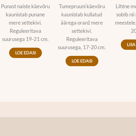
Punast naiste käevõru
Tumepruuni käevõru
Lihtne m
kaunistab punane
kaunistab kullatud
sobib nii
mere settekivi.
äärega oranž mere
meestele.
Reguleeritava
settekivi.
20
suurusega 19-21 cm.
Reguleeritava
LISA
suurusega, 17-20 cm.
LOE EDASI
LOE EDASI