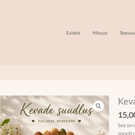
Esileht
Minust
Teenus
Kev
Kevad
suudlus
15,
kogus
See on 
soovib 